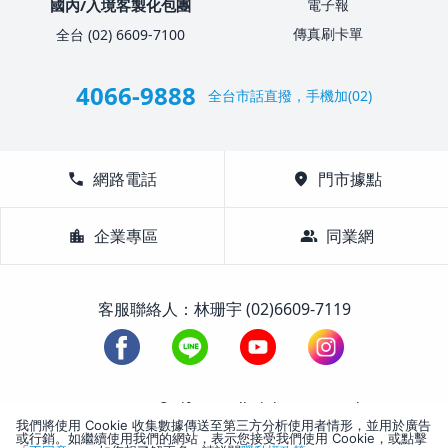
國內/入境客製化包團
電子報
傳真刷卡單
全台 (02) 6609-7100
4066-9888
全台市話直撥，手機加(02)
call
網路電話
location_on
門市據點
location_city
企業專區
group
同業網
客服聯絡人：林珊宇 (02)6609-7119
1988-2026 © Lifetour All Rights Reserved.
我們將使用 Cookie 收集數據傳送至第三方分析使用者情形，並用於廣告
或行銷。如繼續使用我們的網站，表示您接受我們使用 Cookie，或點擊