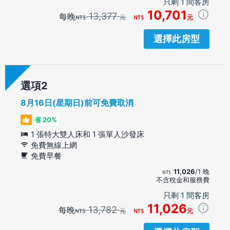
只剩 1 間客房
10,701
13,377
每晚
元
元
選擇此房型
選項
8月16日(星期日)前可免費取消
省 20%
1 張特大雙人床和 1 張單人沙發床
免費無線上網
免費早餐
11,026
/1 晚
不含稅金和服務費
只剩 1 間客房
11,026
13,782
每晚
元
元