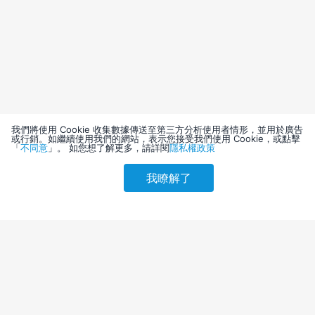
我們將使用 Cookie 收集數據傳送至第三方分析使用者情形，並用於廣告
或行銷。如繼續使用我們的網站，表示您接受我們使用 Cookie，或點擊
「
不同意
」。 如您想了解更多，請詳閱
隱私權政策
我瞭解了
請選擇其他入住日