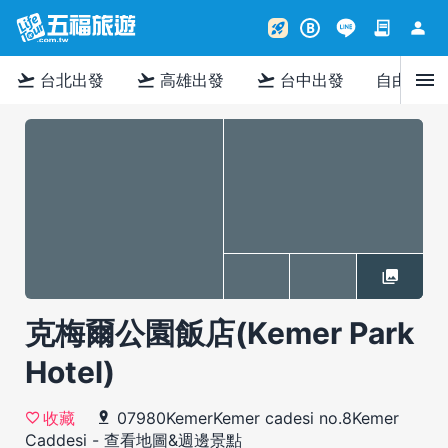
contract
person
rocket_launch
B
menu
flight_takeoff
flight_takeoff
flight_takeoff
台北出發
高雄出發
台中出發
自由行
克梅爾公園飯店(Kemer Park
Hotel)
07980KemerKemer cadesi no.8Kemer
收藏
Caddesi
-
查看地圖&週邊景點