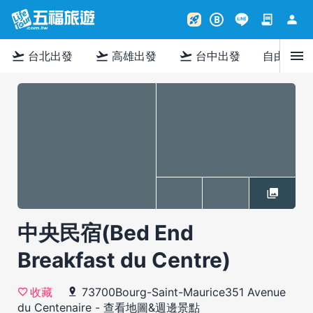
contract
person
rocket_launch
B
menu
flight_takeoff
flight_takeoff
flight_takeoff
台北出發
高雄出發
台中出發
自由行
中央民宿(Bed End
Breakfast du Centre)
73700Bourg-Saint-Maurice351 Avenue
收藏
du Centenaire
-
查看地圖&週邊景點