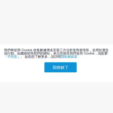
我們將使用 Cookie 收集數據傳送至第三方分析使用者情形，並用於廣告
或行銷。如繼續使用我們的網站，表示您接受我們使用 Cookie，或點擊
「
不同意
」。 如您想了解更多，請詳閱
隱私權政策
我瞭解了
請選擇其他入住日