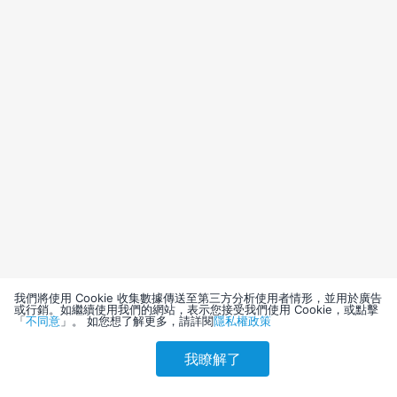
我們將使用 Cookie 收集數據傳送至第三方分析使用者情形，並用於廣告
或行銷。如繼續使用我們的網站，表示您接受我們使用 Cookie，或點擊
「
不同意
」。 如您想了解更多，請詳閱
隱私權政策
我瞭解了
請選擇其他入住日