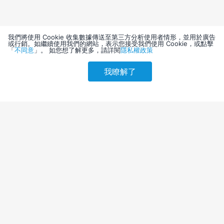
我們將使用 Cookie 收集數據傳送至第三方分析使用者情形，並用於廣告
或行銷。如繼續使用我們的網站，表示您接受我們使用 Cookie，或點擊
「
不同意
」。 如您想了解更多，請詳閱
隱私權政策
我瞭解了
請選擇其他入住日