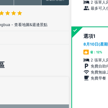
2 張單人
最多可入住
ngbua
-
查看地圖&週邊景點
選項
8月10日(星
省：12%
2 張單人
區
免費自助
免費無線
免費早餐