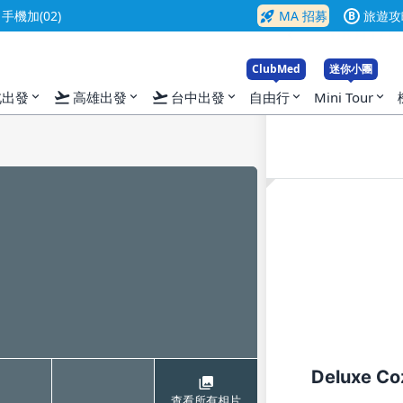
rocket_launch
入
機加(02)
MA 招募
旅遊攻
B
ClubMed
迷你小團
flight_takeoff
flight_takeoff
北出發
高雄出發
台中出發
自由行
Mini Tour
expand_more
expand_more
expand_more
expand_more
expand_more
Deluxe Co
查看所有相片