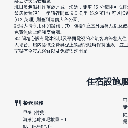
鄰近沙美島岩船廠
班日奧渡假村座落於月城，海邊，開車 15 分鐘即可抵達沙美
飯店位置絕佳，從這裡開車 9.5 公里 (5.9 英哩) 可以
(6.2 英哩) 則會到達信大帝公園。
記得盡情享用休閒設施，其中包括1 座室外游泳池以及
免費無線上網和宴會廳。
32 間精心設有電冰箱以及平面電視的冷氣客房等您入
人陽台。房內提供免費無線上網讓您隨時保持連線，並
室設有全浸式浴缸以及免費盥洗用品。
住宿設施
可
餐飲服務
兒
早餐 (付費)
健
游泳池畔酒吧數量 - 1
露
點心吧/輕食店