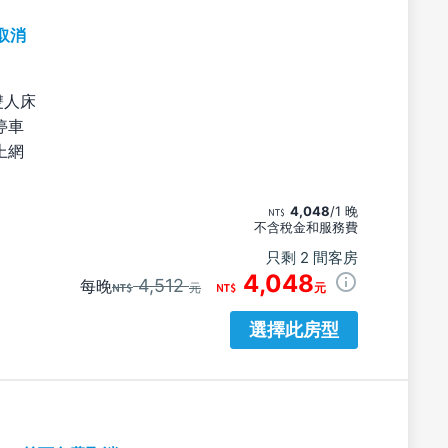
取消
雙人床
停車
上網
4,048
/1 晚
不含稅金和服務費
只剩 2 間客房
4,048
4,512
每晚
元
元
選擇此房型