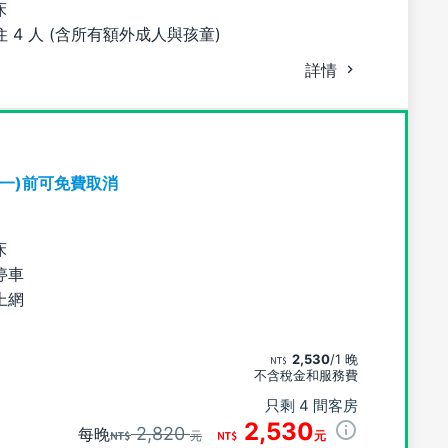
床
 4 人 (含所有額外成人與孩童)
詳情
期一)前可免費取消
床
停車
上網
2,530
/1 晚
不含稅金和服務費
只剩 4 間客房
2,530
2,820
每晚
元
元