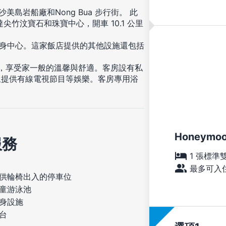
島岩船廠和Nong Bua 步行街。 此
抵達尖竹汶寶石和珠寶中心，開車 10.1 公里
健身中心。這家飯店提供的其他設施還包括
住，享受家一般的溫馨與舒適。客房設有私
且提供有線電視節目等娛樂。客房專用浴
Honeymoon
服務
1 張標準
最多可入住
供輪椅出入的停車位
童游泳池
身設施
台