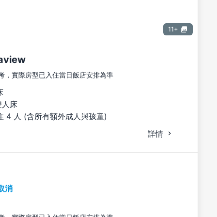
11+
aview
考，實際房型已入住當日飯店安排為準
床
雙人床
 4 人 (含所有額外成人與孩童)
詳情
取消