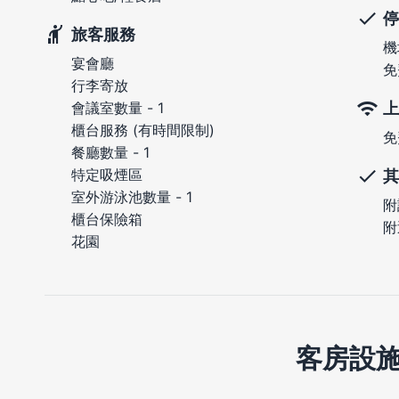
停
旅客服務
機
宴會廳
免
行李寄放
上
會議室數量 - 1
櫃台服務 (有時間限制)
免
餐廳數量 - 1
特定吸煙區
其
室外游泳池數量 - 1
附
櫃台保險箱
附
花園
客房設