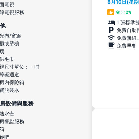
8月10日(星
面電視
線電視服務
省：12%
1 張標準
他
免費自助
光布/窗簾
免費無線
櫃或壁櫥
免費早餐
扇
供毛巾
視尺寸單位： - 吋
障礙通道
房內保險箱
費瓶裝水
房設備與服務
熱水壺
房餐點服務
箱
你吧