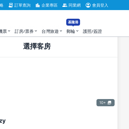
account_circle
contract
location_city
group
住
退房
略
訂單查詢
企業專區
同業網
會員登入
基隆港
2位成人, 0位小孩，1間客房
機票
訂房/票券
台灣旅遊
郵輪
護照/簽證
expand_more
expand_more
expand_more
expand_more
選擇客房
10+
zy