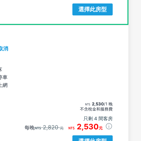
選擇此房型
取消
床
停車
上網
2,530
/1 晚
不含稅金和服務費
只剩 4 間客房
2,530
2,820
每晚
元
元