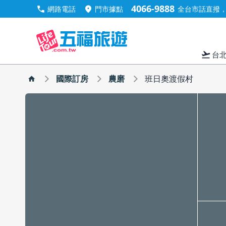
4066-9888
call
location_on
網路電話
門市據點
全台市話直撥，手
flight_takeoff
台
國際訂房
農磨
班日奧渡假村