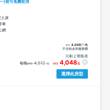
期一)前可免費取消
雙人床
停車
上網
4,048
/1 晚
不含稅金和服務費
只剩 2 間客房
4,048
4,512
每晚
元
元
選擇此房型