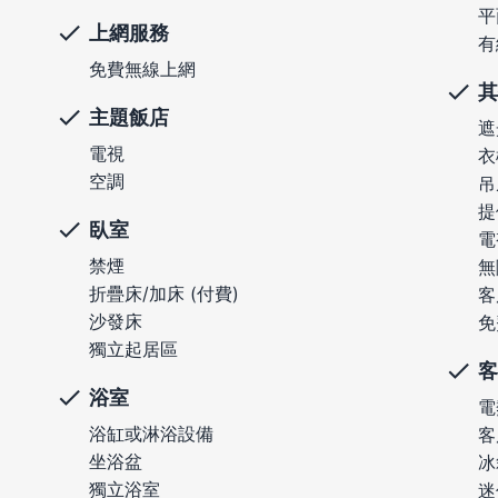
平
上網服務
有
免費無線上網
其
主題飯店
遮
電視
衣
空調
吊
提
臥室
電
禁煙
無
折疊床/加床 (付費)
客
沙發床
免
獨立起居區
客
浴室
電
浴缸或淋浴設備
客
坐浴盆
冰
獨立浴室
迷