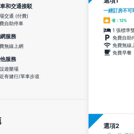
選項
車和交通接駁
一經訂房不可
場交通 (付費)
省：12%
費自助停車
1 張標準
網服務
免費自助
免費無線
費無線上網
免費早餐
他服務
設遊樂場
近有健行/單車步道
施
選項