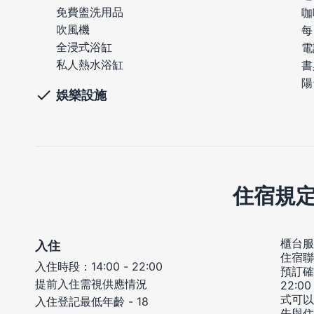
免費盥洗用品
咖
吹風機
每
全浸式浴缸
電
私人熱水浴缸
書
陽
娛樂設施
住宿規
櫃台服務
入住
住宿聯
入住時段：14:00 - 22:00
預訂確
提前入住需視供應情況
22:
式可以
入住登記最低年齡 - 18
先與住