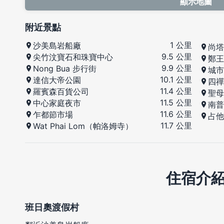
顯示地圖
附近景點
1 公里
沙美島岩船廠
尚塔
9.5 公里
尖竹汶寶石和珠寶中心
鄭王
9.9 公里
Nong Bua 步行街
城市
10.1 公里
達信大帝公園
四禪
11.4 公里
羅賓森百貨公司
聖母
11.5 公里
中心家庭夜市
南普
11.6 公里
乍都節市場
占他
11.7 公里
Wat Phai Lom（帕洛姆寺）
住宿介
班日奧渡假村