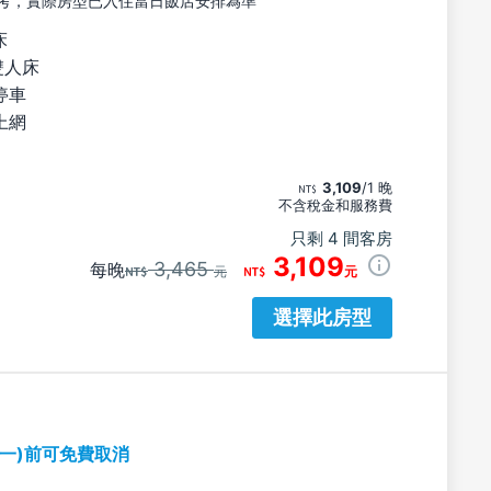
考，實際房型已入住當日飯店安排為準
床
雙人床
停車
上網
3,109
/1 晚
不含稅金和服務費
只剩 4 間客房
3,109
3,465
每晚
元
元
選擇此房型
期一)前可免費取消