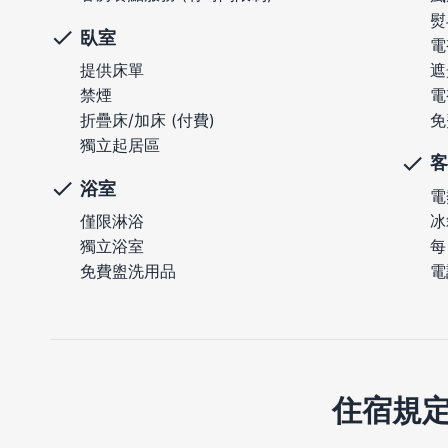
熨
臥室
電
遮
提供床單
電
禁煙
免
折疊床/加床 (付費)
獨立起居區
客
浴室
電
冰
僅限淋浴
每
獨立浴室
電
免費盥洗用品
住宿規