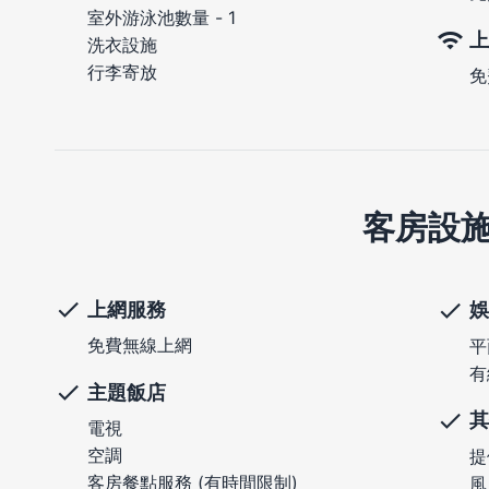
室外游泳池數量 - 1
上
洗衣設施
行李寄放
免
客房設
上網服務
娛
免費無線上網
平
有
主題飯店
其
電視
空調
提
客房餐點服務 (有時間限制)
風