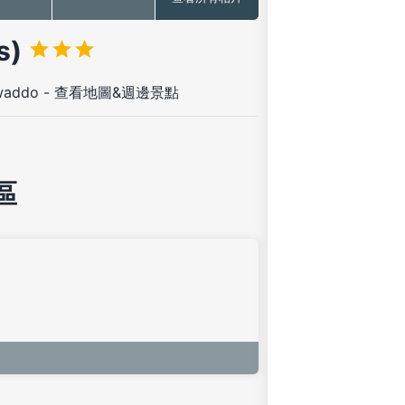
s)
awaddo
-
查看地圖&週邊景點
區