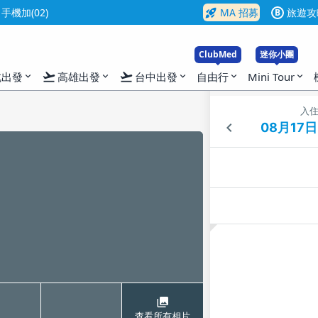
rocket_launch
機加(02)
MA 招募
旅遊攻
B
ClubMed
迷你小團
flight_takeoff
flight_takeoff
北出發
高雄出發
台中出發
自由行
Mini Tour
expand_more
expand_more
expand_more
expand_more
expand_more
入
查看所有相片