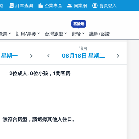
account_circle
contract
location_city
group
略
訂單查詢
企業專區
同業網
會員登入
基隆港
機票
訂房/票券
台灣旅遊
郵輪
護照/簽證
expand_more
expand_more
expand_more
expand_more
住
退房
2位成人, 0位小孩，1間客房
無符合房型，請選擇其他入住日。