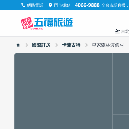
4066-9888
call
location_on
網路電話
門市據點
全台市話直撥，手
flight_takeoff
台
國際訂房
卡蘭古特
皇家森林渡假村