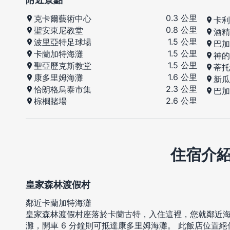
0.3 公里
克卡爾藝術中心
卡利
0.8 公里
聖安東尼教堂
酒精
1.5 公里
波里亞特足球場
巴加
1.5 公里
卡蘭加特海灘
神的
1.5 公里
聖亞歷克斯教堂
蒂托
1.6 公里
康多里姆海灘
新瓜
2.3 公里
恰朗格烏泰市集
巴加
2.6 公里
棕櫚賭場
住宿介
皇家森林渡假村
鄰近卡蘭加特海灘
皇家森林渡假村座落於卡蘭古特，入住這裡，您就鄰近海
灘，開車 6 分鐘則可抵達康多里姆海灘。 此飯店位置絕佳，從