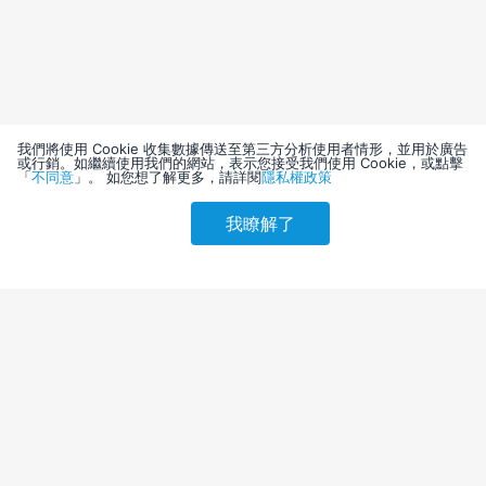
我們將使用 Cookie 收集數據傳送至第三方分析使用者情形，並用於廣告
或行銷。如繼續使用我們的網站，表示您接受我們使用 Cookie，或點擊
「
不同意
」。 如您想了解更多，請詳閱
隱私權政策
我瞭解了
請選擇其他入住日