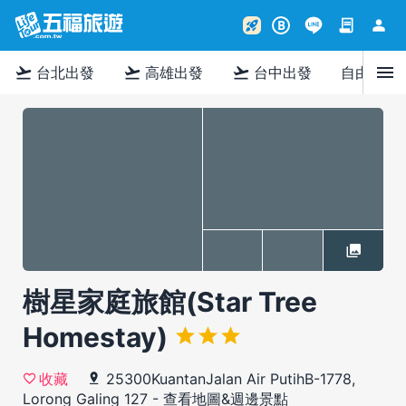
contract
person
rocket_launch
B
menu
flight_takeoff
flight_takeoff
flight_takeoff
台北出發
高雄出發
台中出發
自由行
樹星家庭旅館(Star Tree
Homestay)
25300KuantanJalan Air PutihB-1778,
收藏
Lorong Galing 127
-
查看地圖&週邊景點