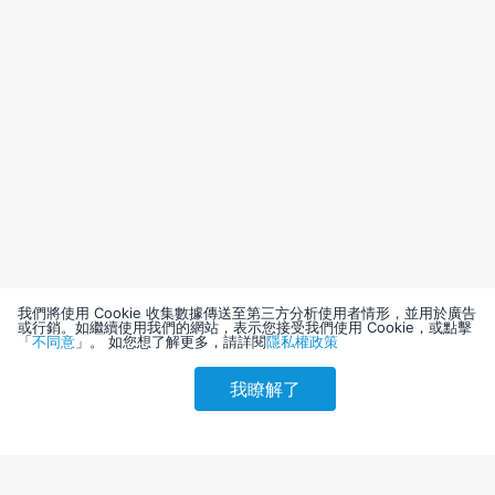
我們將使用 Cookie 收集數據傳送至第三方分析使用者情形，並用於廣告
或行銷。如繼續使用我們的網站，表示您接受我們使用 Cookie，或點擊
「
不同意
」。 如您想了解更多，請詳閱
隱私權政策
我瞭解了
請選擇其他入住日