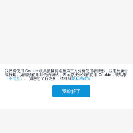
我們將使用 Cookie 收集數據傳送至第三方分析使用者情形，並用於廣告
或行銷。如繼續使用我們的網站，表示您接受我們使用 Cookie，或點擊
「
不同意
」。 如您想了解更多，請詳閱
隱私權政策
我瞭解了
請選擇其他入住日