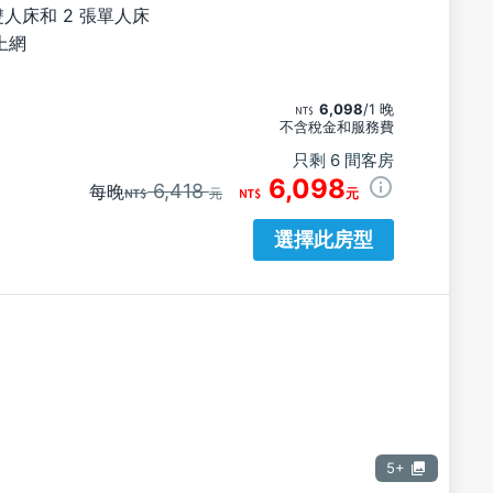
雙人床和 2 張單人床
上網
6,098
/1 晚
不含稅金和服務費
只剩 6 間客房
6,098
6,418
每晚
元
元
選擇此房型
5+