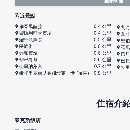
顯示地圖
附近景點
0.4 公里
維亞馬薩拉
九月
0.4 公里
聖瑪利亞大廣場
韋亞
0.5 公里
羅馬歌劇院
聖伯
0.6 公里
民族街
羅馬
0.6 公里
共和廣場
巴貝
0.6 公里
聖母教堂
巴貝
0.7 公里
奎里納萊宮
特里
0.8 公里
維托里奧爾艾曼紐埃萊二世 (羅馬)
住宿介
泰克斯飯店