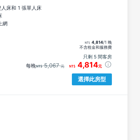
雙人床和 1 張單人床
床
上網
4,814
/1 晚
不含稅金和服務費
只剩 5 間客房
4,814
5,067
每晚
元
元
選擇此房型