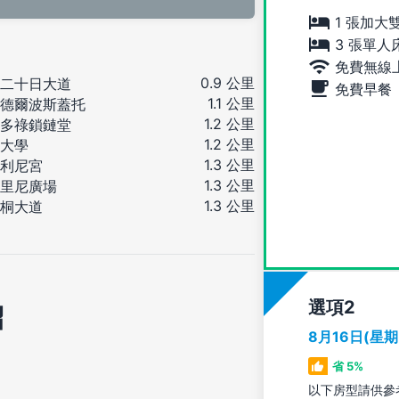
1 張加大
3 張單人
免費無線
0.9 公里
二十日大道
免費早餐
1.1 公里
德爾波斯蓋托
1.2 公里
多祿鎖鏈堂
1.2 公里
大學
1.3 公里
利尼宮
1.3 公里
里尼廣場
1.3 公里
桐大道
選項
紹
8月16日(星
省 5%
以下房型請供參