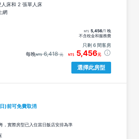
雙人床和 2 張單人床
上網
5,456
/1 晚
不含稅金和服務費
只剩 6 間客房
5,456
6,418
每晚
元
元
選擇此房型
期日)前可免費取消
考，實際房型已入住當日飯店安排為準
床