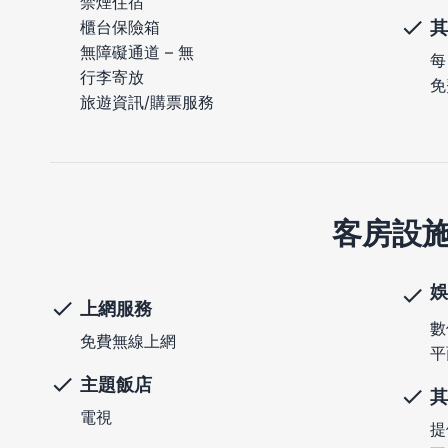
禁煙住宿
其
櫃台保險箱
無障礙通道 – 無
每
行李寄放
免
旅遊資訊/購票服務
客房設
娛
上網服務
數
免費無線上網
平
主題飯店
其
電視
提