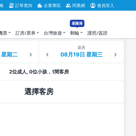
account_circle
contract
location_city
group
略
訂單查詢
企業專區
同業網
會員登入
基隆港
機票
訂房/票券
台灣旅遊
郵輪
護照/簽證
expand_more
expand_more
expand_more
expand_more
住
退房
2位成人, 0位小孩，1間客房
選擇客房