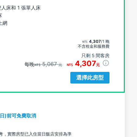
雙人床和 1 張單人床
床
上網
4,307
/1 晚
不含稅金和服務費
只剩 5 間客房
4,307
5,067
每晚
元
元
選擇此房型
期日)前可免費取消
考，實際房型已入住當日飯店安排為準