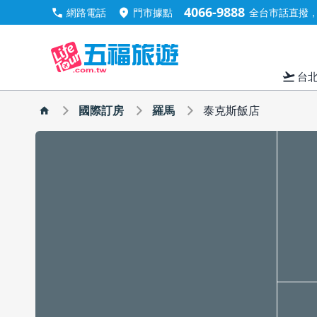
4066-9888
call
location_on
網路電話
門市據點
全台市話直撥，手
flight_takeoff
台
國際訂房
羅馬
泰克斯飯店