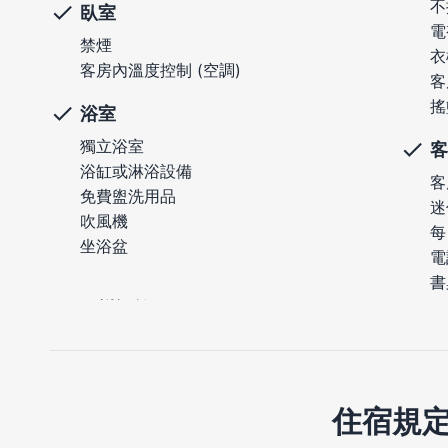
不
臥室
電
禁煙
衣
客房內溫度控制 (空調)
客
搖
浴室
獨立浴室
客
浴缸或淋浴設備
客
免費盥洗用品
迷
吹風機
每
坐浴盆
電
書
住宿規