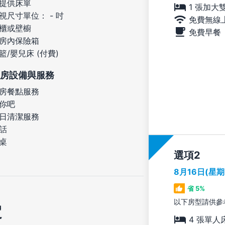
提供床單
1 張加大
視尺寸單位： - 吋
免費無線
櫃或壁櫥
免費早餐
房內保險箱
籃/嬰兒床 (付費)
房設備與服務
房餐點服務
你吧
日清潔服務
話
桌
選項
8月16日(星
省 5%
以下房型請供參
定
4 張單人