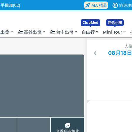
rocket_launch
機加(02)
MA 招募
旅遊攻
B
ClubMed
迷你小團
flight_takeoff
flight_takeoff
北出發
高雄出發
台中出發
自由行
Mini Tour
expand_more
expand_more
expand_more
expand_more
expand_more
入
查看所有相片