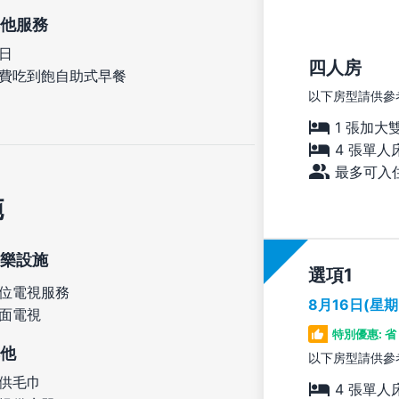
他服務
日
四人房
費吃到飽自助式早餐
以下房型請供參
1 張加大
4 張單人
最多可入住
施
樂設施
選項
位電視服務
8月16日(星
面電視
特別優惠: 省 
他
以下房型請供參
供毛巾
4 張單人