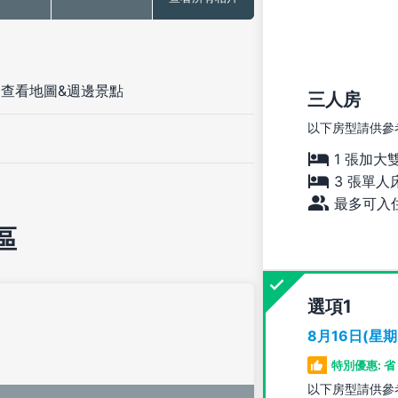
-
查看地圖&週邊景點
三人房
以下房型請供參
1 張加大
3 張單人
最多可入住
區
選項
8月16日(星
特別優惠: 省 
以下房型請供參