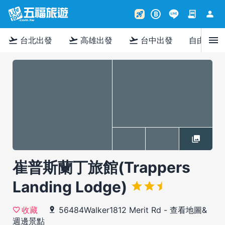
contract
person
rocket_launch
B
menu
flight_takeoff
flight_takeoff
flight_takeoff
台北出發
高雄出發
台中出發
自由行
崔普斯蘭丁旅館(Trappers
Landing Lodge)
56484Walker1812 Merit Rd
-
查看地圖&
收藏
週邊景點