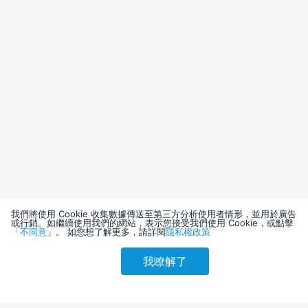
我們將使用 Cookie 收集數據傳送至第三方分析使用者情形，並用於廣告
或行銷。如繼續使用我們的網站，表示您接受我們使用 Cookie，或點擊
「
不同意
」。 如您想了解更多，請詳閱
隱私權政策
我瞭解了
請選擇其他入住日