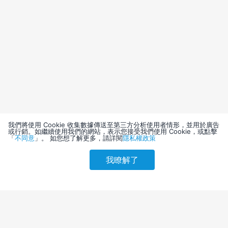
我們將使用 Cookie 收集數據傳送至第三方分析使用者情形，並用於廣告
或行銷。如繼續使用我們的網站，表示您接受我們使用 Cookie，或點擊
「
不同意
」。 如您想了解更多，請詳閱
隱私權政策
我瞭解了
請選擇其他入住日