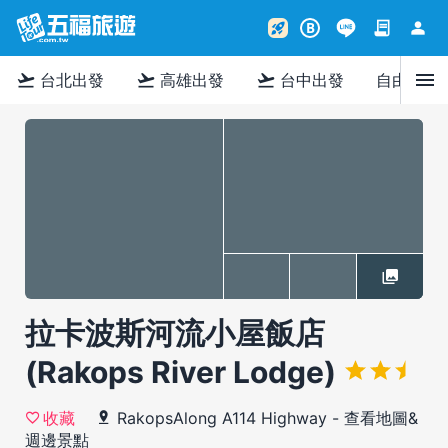
contract
person
rocket_launch
B
menu
flight_takeoff
flight_takeoff
flight_takeoff
台北出發
高雄出發
台中出發
自由行
拉卡波斯河流小屋飯店
(Rakops River Lodge)
RakopsAlong A114 Highway
-
查看地圖&
收藏
週邊景點