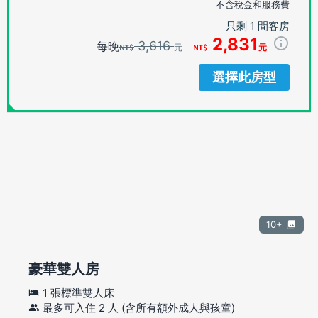
不含稅金和服務費
只剩 1 間客房
2,831
3,616
每晚
元
元
選擇此房型
10+
豪華雙人房
1 張標準雙人床
最多可入住 2 人 (含所有額外成人與孩童)