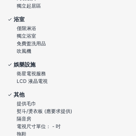
獨立起居區
浴室
僅限淋浴
獨立浴室
免費盥洗用品
吹風機
娛樂設施
衛星電視服務
LCD 液晶電視
其他
提供毛巾
熨斗/燙衣板 (應要求提供)
隔音房
電視尺寸單位： - 吋
拖鞋