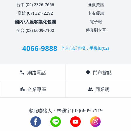
台中 (04) 2326-7666
匯款資訊
高雄 (07) 321-2292
卡友優惠
國內/入境客製化包團
電子報
傳真刷卡單
全台 (02) 6609-7100
4066-9888
全台市話直撥，手機加(02)
call
網路電話
location_on
門市據點
location_city
企業專區
group
同業網
客服聯絡人：林珊宇 (02)6609-7119