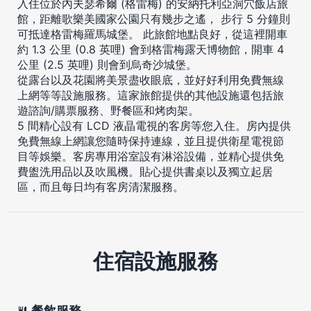
入住位於內夫瑟希爾 (格雷梅) 的安納托利亞洞穴飯店旅
館，距離歌樂美國家公園只有幾步之遙， 步行 5 分鐘則
可抵達格雷梅羅馬城堡。 此旅館地點良好，從這裡開車
約 1.3 公里 (0.8 英哩) 會到格雷梅露天博物館，開車 4
公里 (2.5 英哩) 則會到烏奇沙城堡。
從露台以及花園將美景盡收眼底，並好好利用免費無線
上網等等設施服務。這家旅館提供的其他設施還包括旅
遊諮詢/購票服務、野餐區和烤肉架。
5 間精心設有 LCD 液晶電視的客房等您入住。房內提供
免費無線上網讓您隨時保持連線，並且提供衛星電視節
目等娛樂。客房專用浴室設有淋浴設備，並精心提供免
費盥洗用品以及吹風機。貼心提供書桌以及獨立起居
區，而且每日均有客房清潔服務。
住宿設施服務
餐飲服務