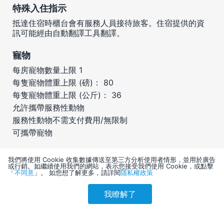
特殊入住指示
抵達住宿時櫃台會有服務人員接待旅客。住宿提供的資
訊可能經由自動翻譯工具翻譯。
寵物
每房寵物數量上限 1
每隻寵物體重上限 (磅)： 80
每隻寵物體重上限 (公斤)： 36
允許攜帶服務性動物
服務性動物不需支付費用/無限制
可攜帶寵物
此住宿接受的付款方式
我們將使用 Cookie 收集數據傳送至第三方分析使用者情形，並用於廣告
或行銷。如繼續使用我們的網站，表示您接受我們使用 Cookie，或點擊
「
不同意
」。 如您想了解更多，請詳閱
隱私權政策
我瞭解了
參考售價(含稅)
會員訂購
訪客訂購
刷卡優惠
15,124