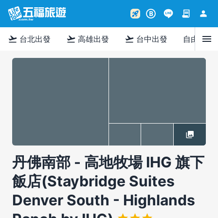
contract
person
rocket_launch
B
menu
flight_takeoff
flight_takeoff
flight_takeoff
台北出發
高雄出發
台中出發
自由行
丹佛南部 - 高地牧場 IHG 旗下
飯店(Staybridge Suites
Denver South - Highlands