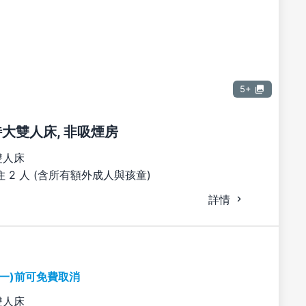
5+
張特大雙人床, 非吸煙房
雙人床
 2 人 (含所有額外成人與孩童)
詳情
期一)前可免費取消
雙人床