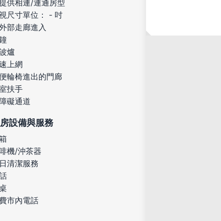
提供相連/連通房型
視尺寸單位： - 吋
外部走廊進入
鐘
波爐
速上網
便輪椅進出的門廊
室扶手
障礙通道
房設備與服務
箱
啡機/沖茶器
日清潔服務
話
桌
費市內電話