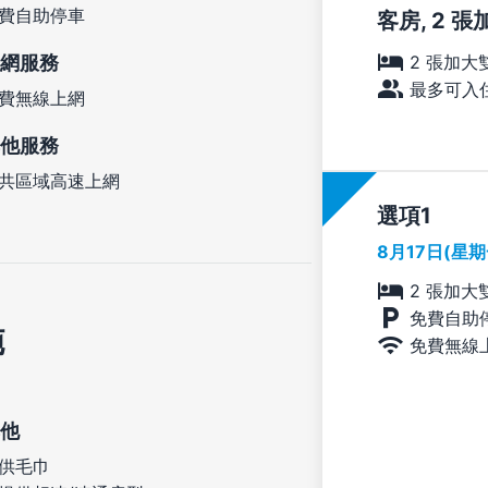
費自助停車
客房, 2 
網服務
2 張加大
最多可入住
費無線上網
他服務
共區域高速上網
選項
8月17日(星
2 張加大
免費自助
施
免費無線
他
供毛巾