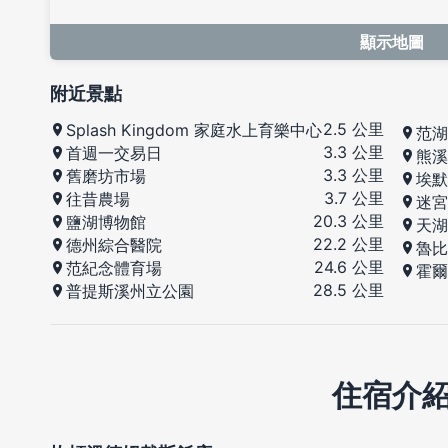
顯示地圖
附近景點
2.5 公里
Splash Kingdom 家庭水上育樂中心
范湖
3.3 公里
首週一交易日
熊溪
3.3 公里
舊磨坊市場
埃默
3.7 公里
往昔農場
迷宮
20.3 公里
鹽湖博物館
天湖
22.2 公里
德州綜合醫院
魯比
24.6 公里
范紀念體育場
霍爾
28.5 公里
普提斯溪州立公園
住宿介