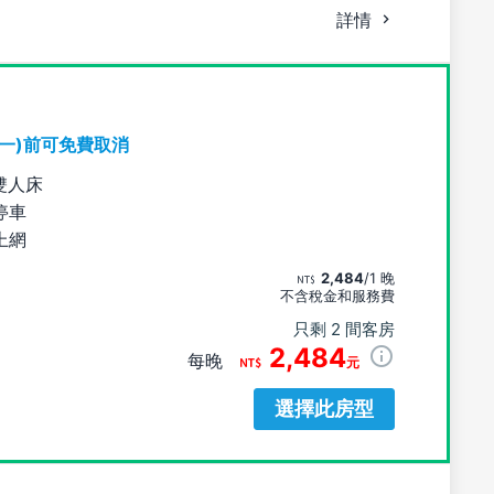
詳情
期一)前可免費取消
雙人床
停車
上網
2,484
/1 晚
不含稅金和服務費
只剩 2 間客房
2,484
每晚
元
選擇此房型