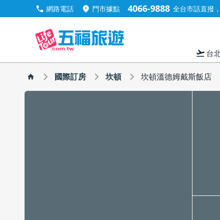
4066-9888
call
location_on
網路電話
門市據點
全台市話直撥，手
flight_takeoff
台
國際訂房
坎頓
坎頓溫德姆戴斯飯店