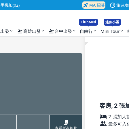
rocket_launch
機加(02)
MA 招募
旅遊攻
B
ClubMed
迷你小團
flight_takeoff
flight_takeoff
北出發
高雄出發
台中出發
自由行
Mini Tour
expand_more
expand_more
expand_more
expand_more
expand_more
客房, 2 
2 張加大
最多可入住
查看所有相片