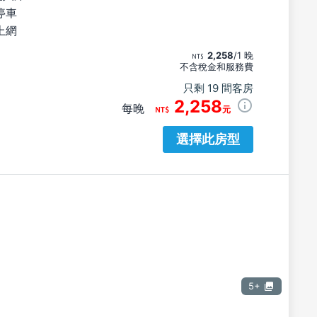
停車
上網
2,258
/1 晚
不含稅金和服務費
只剩 19 間客房
2,258
每晚
元
選擇此房型
5+