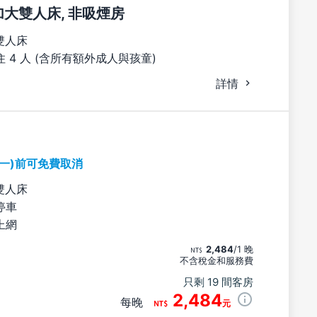
張加大雙人床, 非吸煙房
雙人床
 4 人 (含所有額外成人與孩童)
詳情
期一)前可免費取消
雙人床
停車
上網
2,484
/1 晚
不含稅金和服務費
只剩 19 間客房
2,484
每晚
元