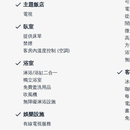
可
主題飯店
電
電視
從
鬧
臥室
微
提供床單
高
禁煙
方
客房內溫度控制 (空調)
浴
無
浴室
客
淋浴/浴缸二合一
獨立浴室
冰
免費盥洗用品
咖
吹風機
每
無障礙淋浴設施
電
書
娛樂設施
免
有線電視服務