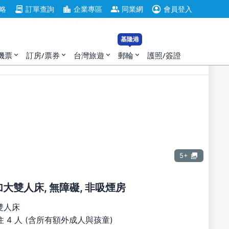
account_circle
contract
location_city
group
略
訂單查詢
企業專區
同業網
會員登入
2位成人, 0位小孩，1間客房
基隆港
選擇客房
機票
訂房/票券
台灣旅遊
郵輪
護照/簽證
expand_more
expand_more
expand_more
expand_more
5+
張加大雙人床, 無障礙, 非吸煙房
雙人床
 4 人 (含所有額外成人與孩童)