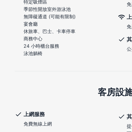
特定吸煙區
免
季節性開放室外游泳池
無障礙通道 (可能有限制)
上
宴會廳
免
休旅車、巴士、卡車停車
商務中心
其
24 小時櫃台服務
公
泳池躺椅
客房設
上網服務
其
免費無線上網
提