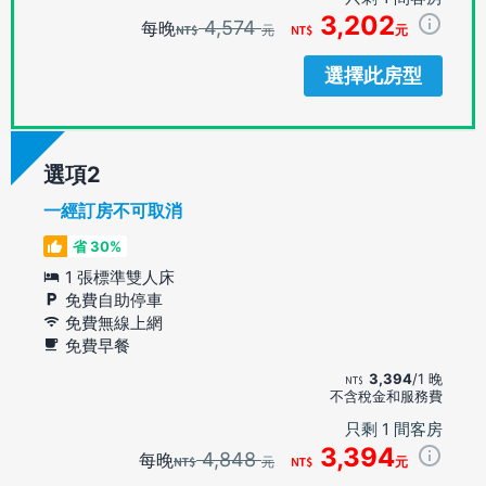
3,202
4,574
每晚
元
元
選擇此房型
選項
一經訂房不可取消
省 30%
1 張標準雙人床
免費自助停車
免費無線上網
免費早餐
3,394
/1 晚
不含稅金和服務費
只剩 1 間客房
3,394
4,848
每晚
元
元