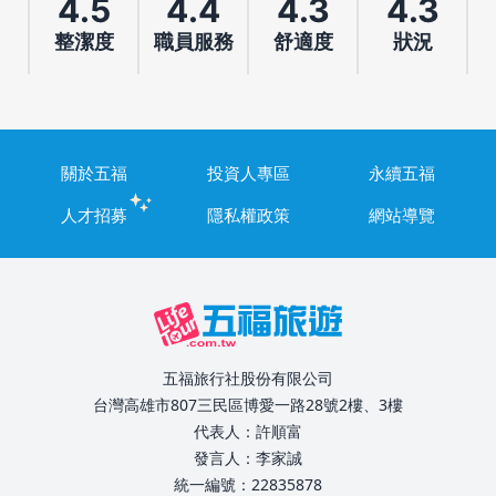
4.5
4.4
4.3
4.3
整潔度
職員服務
舒適度
狀況
關於五福
投資人專區
永續五福
人才招募
隱私權政策
網站導覽
五福旅行社股份有限公司
台灣高雄市807三民區博愛一路28號2樓、3樓
代表人：許順富
發言人：李家誠
統一編號：22835878