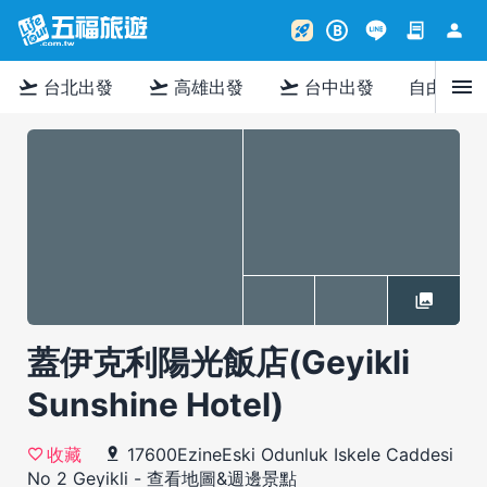
contract
person
rocket_launch
B
menu
flight_takeoff
flight_takeoff
flight_takeoff
台北出發
高雄出發
台中出發
自由行
蓋伊克利陽光飯店(Geyikli
Sunshine Hotel)
17600EzineEski Odunluk Iskele Caddesi
收藏
No 2 Geyikli
-
查看地圖&週邊景點