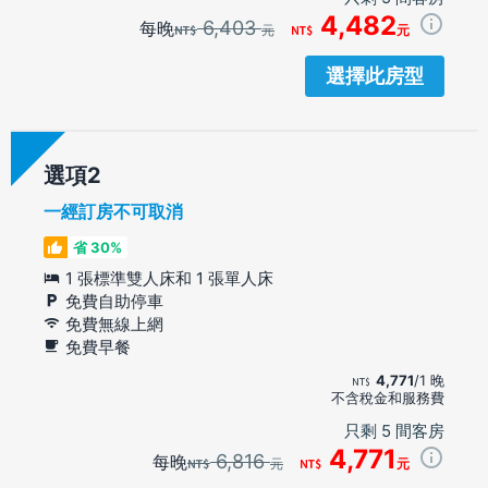
4,482
6,403
每晚
元
元
選擇此房型
選項
一經訂房不可取消
省 30%
1 張標準雙人床和 1 張單人床
免費自助停車
免費無線上網
免費早餐
4,771
/1 晚
不含稅金和服務費
只剩 5 間客房
4,771
6,816
每晚
元
元