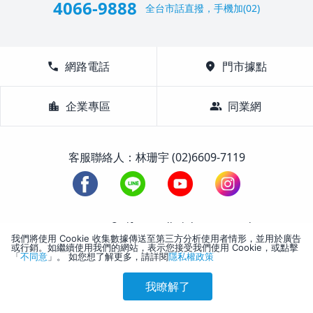
4066-9888
全台市話直撥，手機加(02)
call
網路電話
location_on
門市據點
location_city
企業專區
group
同業網
客服聯絡人：林珊宇 (02)6609-7119
1988-2026 © Lifetour All Rights Reserved.
我們將使用 Cookie 收集數據傳送至第三方分析使用者情形，並用於廣告
或行銷。如繼續使用我們的網站，表示您接受我們使用 Cookie，或點擊
「
不同意
」。 如您想了解更多，請詳閱
隱私權政策
我瞭解了
參考售價(含稅)
會員訂購
訪客訂購
刷卡優惠
3,554