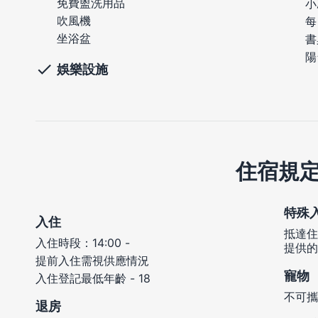
免費盥洗用品
小
吹風機
每
坐浴盆
書
陽
娛樂設施
住宿規
特殊
入住
抵達住
入住時段：14:00 -
提供的
提前入住需視供應情況
寵物
入住登記最低年齡 - 18
不可攜
退房