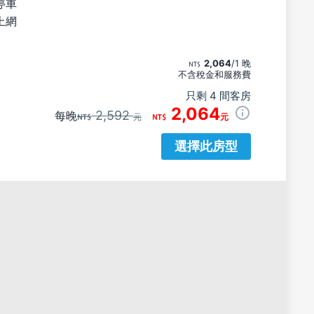
停車
上網
2,064
/1 晚
不含稅金和服務費
只剩 4 間客房
2,064
2,592
每晚
元
元
選擇此房型