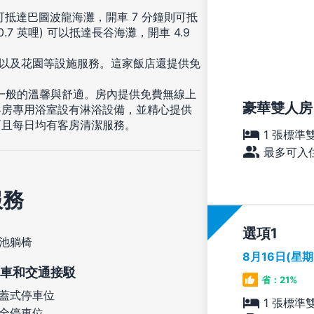
可抵達巴圖波龍海灘，開車 7 分鐘則可抵
.7 英哩) 可以抵達長谷海灘，開車 4.9
台以及花園等設施服務。這家飯店還提供免
家一般的溫馨與舒適。房內提供免費無線上
豪華雙人房
客房專用浴室設有淋浴設備，並精心提供
而且每日均有客房清潔服務。
1 張標準
最多可入住
服務
選項
池躺椅
8月16日(星
車和交通接駁
省：21%
蓋式停車位
1 張標準
全停車位