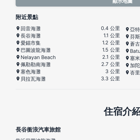
顯示地圖
附近景點
0.4 公里
回音海灘
亞特
1.1 公里
長谷海灘
芬斯
1.2 公里
愛錨市集
蒼古
1.5 公里
巴圖波龍海灘
Bat
2.1 公里
Nelayan Beach
塞米
2.7 公里
佩勒勒南海灘
加陀
3 公里
塞色海灘
峇里
3.3 公里
貝拉瓦海灘
住宿介
長谷衝浪汽車旅館