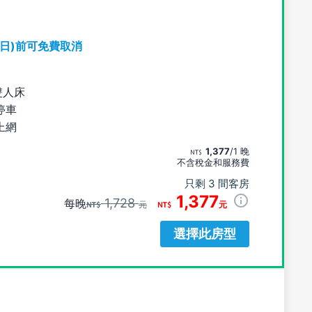
期日)前可免費取消
雙人床
停車
上網
1,377
/1 晚
不含稅金和服務費
只剩 3 間客房
1,377
1,728
每晚
元
元
選擇此房型