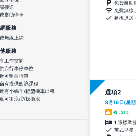
免費自助
場接送
免費無線
費自助停車
延後退房 
網服務
費無線上網
他服務
享工作空間
供自行車停車位
近可租自行車
宿有提供衝浪課程
近有小綿羊/輕型機車出租
選項
近可衝浪/趴板衝浪
8月16日(星
省：21%
1 張標準
英式早餐