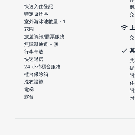
快速入住登記
機
特定吸煙區
免
室外游泳池數量 - 1
上
花園
旅遊資訊/購票服務
免
無障礙通道 – 無
其
行李寄放
快速退房
共
24 小時櫃台服務
提
櫃台保險箱
附
洗衣設施
住
電梯
附
露台
附