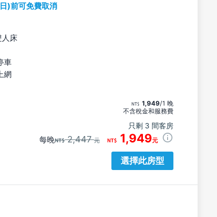
期日)前可免費取消
雙人床
停車
上網
1,949
/1 晚
不含稅金和服務費
只剩 3 間客房
1,949
2,447
每晚
元
元
選擇此房型