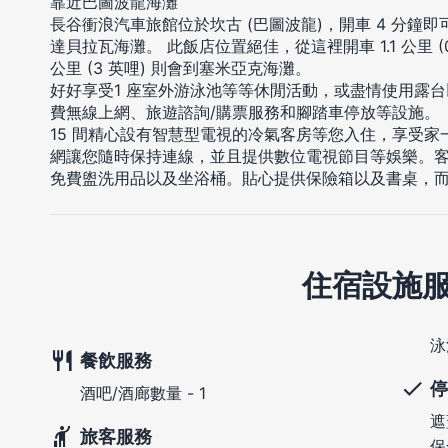
靠近巴圖波龍海灘
長谷衝浪汽車旅館位於坎古 (巴圖波龍)，開車 4 分鐘即
達貝拉瓦海灘。 此飯店位置絕佳，從這裡開車 1.1 公里 (0
公里 (3 英哩) 則會到塞米亞克海灘。
好好享受1 座室外游泳池等等休閒活動，或盡情使用露
費無線上網、旅遊諮詢/購票服務和腳踏車停放等設施。
15 間精心設有智慧型電視的冷氣客房等您入住，享受
網讓您隨時保持連線，並且提供數位電視節目等娛樂。
免費盥洗用品以及坐浴桶。貼心提供保險箱以及書桌，
住宿設施
泳
餐飲服務
停
酒吧/酒廊數量 - 1
遮
旅客服務
保