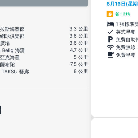
8月16日(星
省：21%
1 張標準
3.3 公里
拉斯海灘節
英式早餐
3.6 公里
網球俱樂部
免費自助
3.6 公里
廣場
免費無線
4.7 公里
u Belig 海灘
免費早餐
5 公里
亞克海灘
7.5 公里
薩布陀
8 公里
 TAKSU 藝廊
紹