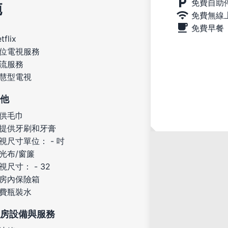
免費自助
施
免費無線
免費早餐
tflix
位電視服務
流服務
慧型電視
他
供毛巾
提供牙刷和牙膏
視尺寸單位： - 吋
光布/窗簾
視尺寸： - 32
房內保險箱
費瓶裝水
房設備與服務