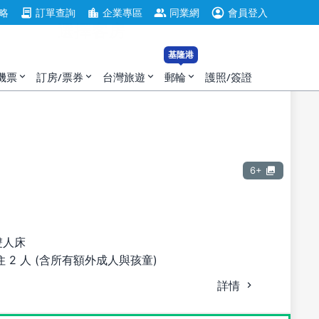
account_circle
contract
location_city
group
略
訂單查詢
企業專區
同業網
會員登入
選擇客房
基隆港
機票
訂房/票券
台灣旅遊
郵輪
護照/簽證
expand_more
expand_more
expand_more
expand_more
6+
雙人床
 2 人 (含所有額外成人與孩童)
詳情