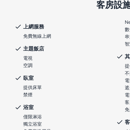
客房設
Ne
上網服務
數
免費無線上網
串
智
主題飯店
其
電視
空調
提
不
臥室
電
提供床單
遮
禁煙
電
客
浴室
免
僅限淋浴
客
獨立浴室