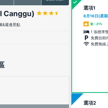
選項
 Canggu)
8月16日(星
省：21%
圖&週邊景點
1 張標準
免費自助
免費無線
區
選項