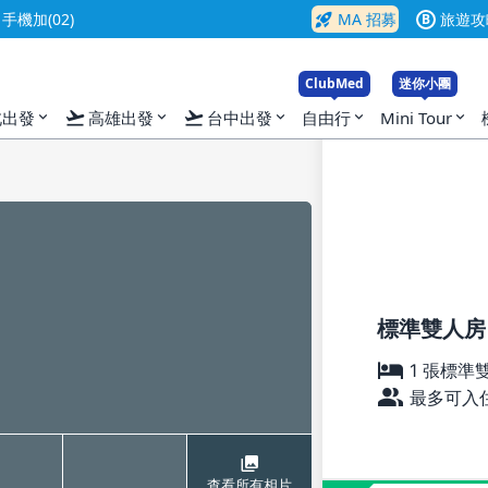
rocket_launch
機加(02)
MA 招募
旅遊攻
B
ClubMed
迷你小團
flight_takeoff
flight_takeoff
北出發
高雄出發
台中出發
自由行
Mini Tour
expand_more
expand_more
expand_more
expand_more
expand_more
標準雙人房
1 張標準
最多可入住
查看所有相片