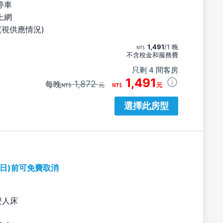
停車
上網
(視供應情況)
1,491
/1 晚
不含稅金和服務費
只剩 4 間客房
1,491
1,872
每晚
元
元
選擇此房型
期日)前可免費取消
雙人床