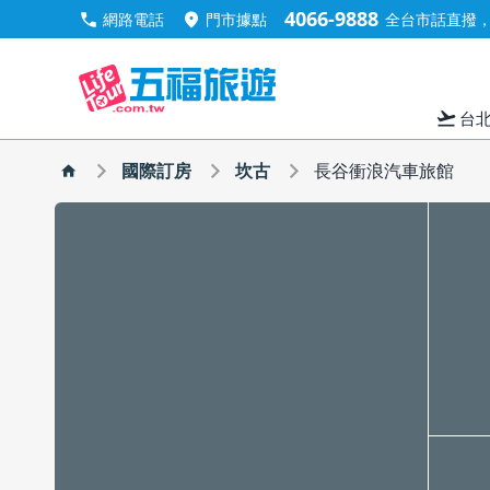
4066-9888
call
location_on
網路電話
門市據點
全台市話直撥，手
flight_takeoff
台
國際訂房
坎古
長谷衝浪汽車旅館