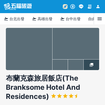
contract
person
rocket_launch
B
menu
flight_takeoff
flight_takeoff
flight_takeoff
台北出發
高雄出發
台中出發
自由行
布蘭克森旅居飯店(The
Branksome Hotel And
Residences)