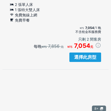
2 張單人床
1 張特大雙人床
免費無線上網
免費早餐
7,054
/1 晚
不含稅金和服務費
只剩 2 間客房
7,054
7,856
每晚
元
元
選擇此房型
8+