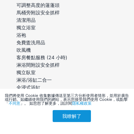
可調整高度的蓮蓬頭
馬桶旁附設安全抓桿
清潔用品
獨立浴室
浴袍
免費盥洗用品
吹風機
客房餐點服務 (24 小時)
淋浴間附設安全抓桿
獨立臥室
淋浴/浴缸二合一
全浸式浴缸
我們將使用 Cookie 收集數據傳送至第三方分析使用者情形，並用於廣告
或行銷。如繼續使用我們的網站，表示您接受我們使用 Cookie，或點擊
娛樂設施
「
不同意
」。 如您想了解更多，請詳閱
隱私權政策
數位電視服務
我瞭解了
智慧型電視
參考售價(含稅)
會員訂購
訪客訂購
刷卡優惠
付費電視頻道
8,900
付費電影