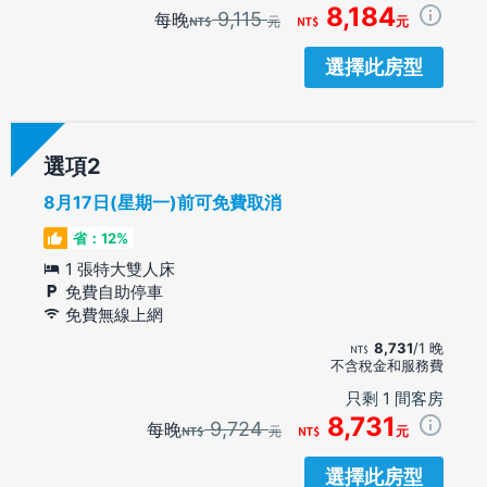
8,184
9,115
每晚
元
元
選擇此房型
選項
8月17日(星期一)前可免費取消
省：12%
1 張特大雙人床
免費自助停車
免費無線上網
8,731
/1 晚
不含稅金和服務費
只剩 1 間客房
8,731
9,724
每晚
元
元
選擇此房型