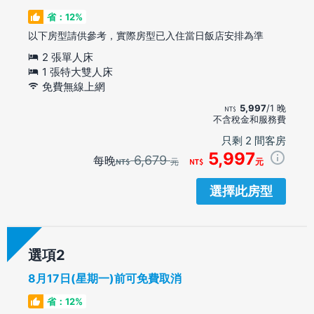
省：12%
以下房型請供參考，實際房型已入住當日飯店安排為準
2 張單人床
1 張特大雙人床
免費無線上網
5,997
/1 晚
不含稅金和服務費
只剩 2 間客房
5,997
6,679
每晚
元
元
選擇此房型
選項
8月17日(星期一)前可免費取消
省：12%