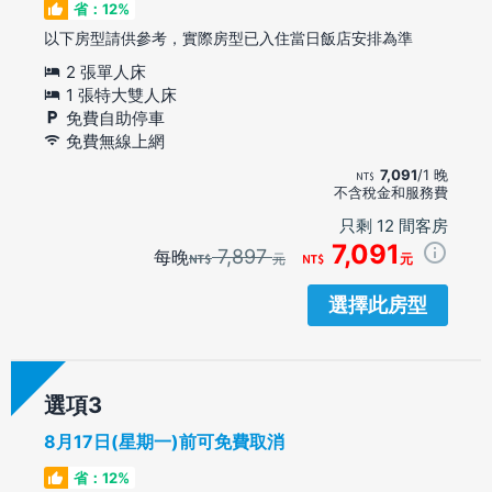
省：12%
以下房型請供參考，實際房型已入住當日飯店安排為準
2 張單人床
1 張特大雙人床
免費自助停車
免費無線上網
7,091
/1 晚
不含稅金和服務費
只剩 12 間客房
7,091
7,897
每晚
元
元
選擇此房型
選項
8月17日(星期一)前可免費取消
省：12%