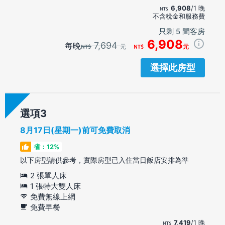
6,908
/1 晚
不含稅金和服務費
只剩 5 間客房
6,908
7,694
每晚
元
元
選擇此房型
選項
8月17日(星期一)前可免費取消
省：12%
以下房型請供參考，實際房型已入住當日飯店安排為準
2 張單人床
1 張特大雙人床
免費無線上網
免費早餐
7,419
/1 晚