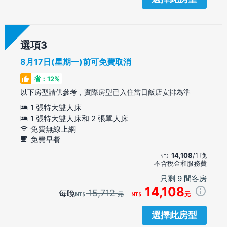
選項
8月17日(星期一)前可免費取消
省：12%
以下房型請供參考，實際房型已入住當日飯店安排為準
1 張特大雙人床
1 張特大雙人床和 2 張單人床
免費無線上網
免費早餐
14,108
/1 晚
不含稅金和服務費
只剩 9 間客房
14,108
15,712
每晚
元
元
選擇此房型