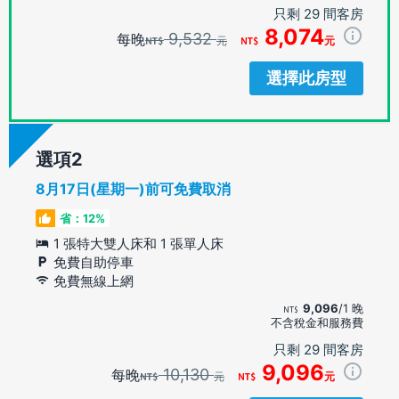
只剩 29 間客房
8,074
9,532
每晚
元
元
選擇此房型
選項
8月17日(星期一)前可免費取消
省：12%
1 張特大雙人床和 1 張單人床
免費自助停車
免費無線上網
9,096
/1 晚
不含稅金和服務費
只剩 29 間客房
9,096
10,130
每晚
元
元