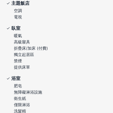
主題飯店
空調
電視
臥室
暖氣
高級寢具
折疊床/加床 (付費)
獨立起居區
禁煙
提供床單
浴室
肥皂
無障礙淋浴設施
衛生紙
僅限淋浴
洗髮精