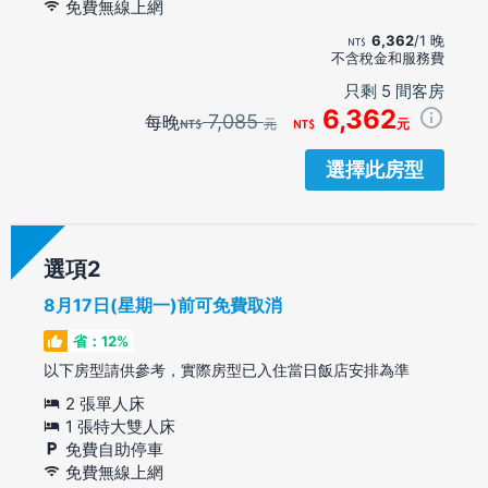
免費無線上網
6,362
/1 晚
不含稅金和服務費
只剩 5 間客房
6,362
7,085
每晚
元
元
選擇此房型
選項
8月17日(星期一)前可免費取消
省：12%
以下房型請供參考，實際房型已入住當日飯店安排為準
2 張單人床
1 張特大雙人床
免費自助停車
免費無線上網