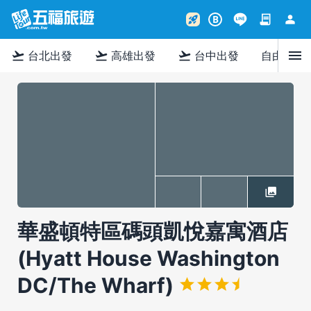
contract
person
rocket_launch
B
menu
flight_takeoff
flight_takeoff
flight_takeoff
台北出發
高雄出發
台中出發
自由行
華盛頓特區碼頭凱悅嘉寓酒店
(Hyatt House Washington
DC/The Wharf)