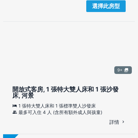
選擇此房型
9+
開放式客房, 1 張特大雙人床和 1 張沙發
床, 河景
1 張特大雙人床和 1 張標準雙人沙發床
最多可入住 4 人 (含所有額外成人與孩童)
詳情