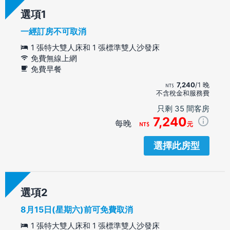
選項
一經訂房不可取消
1 張特大雙人床和 1 張標準雙人沙發床
免費無線上網
免費早餐
7,240
/1 晚
不含稅金和服務費
只剩 35 間客房
7,240
每晚
元
選擇此房型
選項
8月15日(星期六)前可免費取消
1 張特大雙人床和 1 張標準雙人沙發床