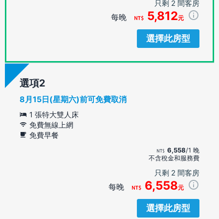
只剩 2 間客房
5,812
每晚
元
選擇此房型
選項
8月15日(星期六)前可免費取消
1 張特大雙人床
免費無線上網
免費早餐
6,558
/1 晚
不含稅金和服務費
只剩 2 間客房
6,558
每晚
元
選擇此房型