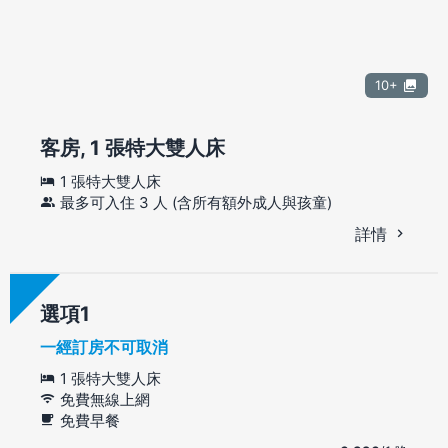
10+
客房, 1 張特大雙人床
1 張特大雙人床
最多可入住 3 人 (含所有額外成人與孩童)
詳情
選項
一經訂房不可取消
1 張特大雙人床
免費無線上網
免費早餐