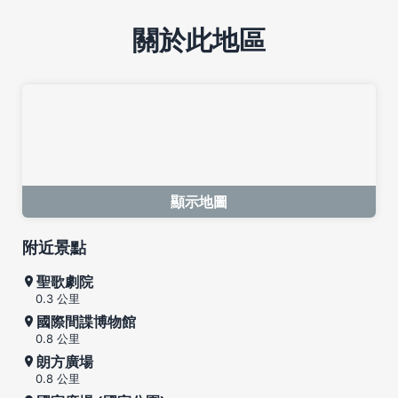
關於此地區
顯示地圖
附近景點
聖歌劇院
0.3 公里
國際間諜博物館
0.8 公里
朗方廣場
0.8 公里