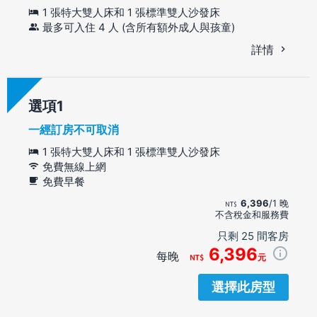
1 張特大雙人床和 1 張標準雙人沙發床
最多可入住 4 人 (含所有額外成人與孩童)
詳情
選項
一經訂房不可取消
1 張特大雙人床和 1 張標準雙人沙發床
免費無線上網
免費早餐
6,396
/1 晚
不含稅金和服務費
只剩 25 間客房
6,396
每晚
元
選擇此房型