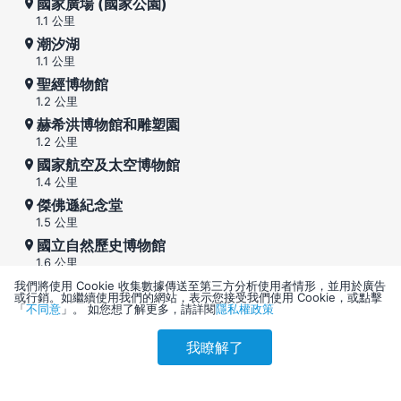
國家廣場 (國家公園)
1.1 公里
潮汐湖
1.1 公里
聖經博物館
1.2 公里
赫希洪博物館和雕塑園
1.2 公里
國家航空及太空博物館
1.4 公里
傑佛遜紀念堂
1.5 公里
國立自然歷史博物館
1.6 公里
國立美國歷史博物館
我們將使用 Cookie 收集數據傳送至第三方分析使用者情形，並用於廣告
或行銷。如繼續使用我們的網站，表示您接受我們使用 Cookie，或點擊
1.7 公里
「
不同意
」。 如您想了解更多，請詳閱
隱私權政策
奧迪體育場
1.7 公里
我瞭解了
參考售價(含稅)
國家藝廊
會員訂購
訪客訂購
刷卡優惠
6,739
1.8 公里