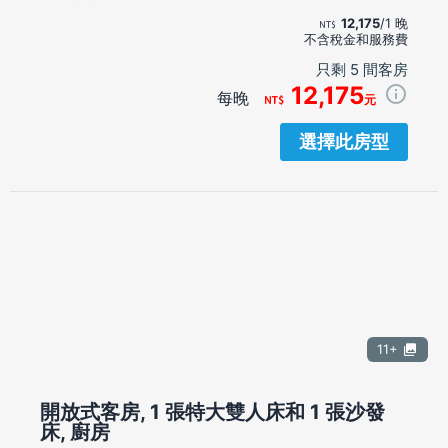
12,175
/1 晚
不含稅金和服務費
只剩 5 間客房
12,175
每晚
元
選擇此房型
11+
開放式客房, 1 張特大雙人床和 1 張沙發
床, 廚房