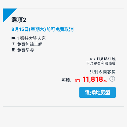
選項
8月15日(星期六)前可免費取消
1 張特大雙人床
免費無線上網
免費早餐
11,818
/1 晚
不含稅金和服務費
只剩 6 間客房
11,818
每晚
元
選擇此房型