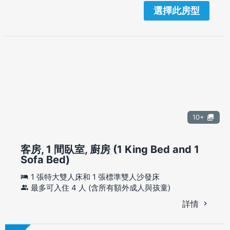
選擇此房型
10+
客房, 1 間臥室, 廚房 (1 King Bed and 1
Sofa Bed)
1 張特大雙人床和 1 張標準雙人沙發床
最多可入住 4 人 (含所有額外成人與孩童)
詳情