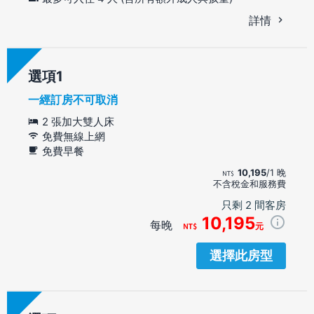
詳情
選項
一經訂房不可取消
2 張加大雙人床
免費無線上網
免費早餐
10,195
/1 晚
不含稅金和服務費
只剩 2 間客房
10,195
每晚
元
選擇此房型