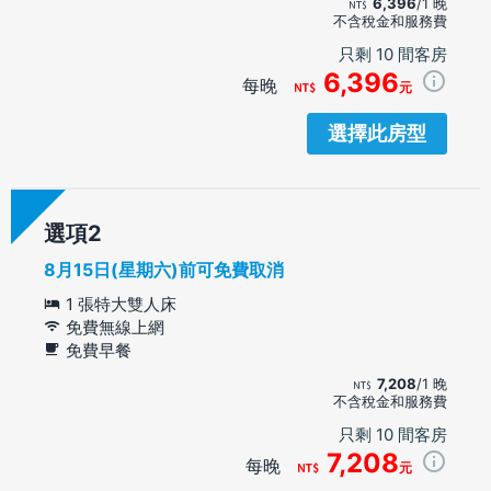
6,396
/1 晚
不含稅金和服務費
只剩 10 間客房
6,396
每晚
元
選擇此房型
選項
8月15日(星期六)前可免費取消
1 張特大雙人床
免費無線上網
免費早餐
7,208
/1 晚
不含稅金和服務費
只剩 10 間客房
7,208
每晚
元