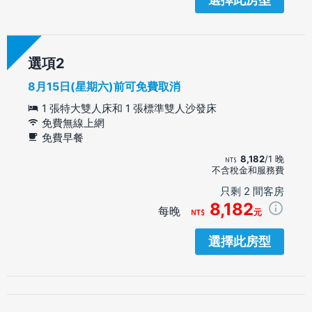
選項
8月15日(星期六)前可免費取消
1 張特大雙人床和 1 張標準雙人沙發床
免費無線上網
免費早餐
8,182
/1 晚
不含稅金和服務費
只剩 2 間客房
8,182
每晚
元
選擇此房型