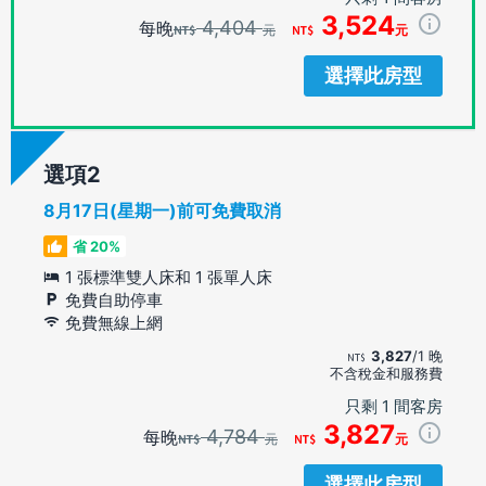
3,524
4,404
每晚
元
元
選擇此房型
選項
8月17日(星期一)前可免費取消
省 20%
1 張標準雙人床和 1 張單人床
免費自助停車
免費無線上網
3,827
/1 晚
不含稅金和服務費
只剩 1 間客房
3,827
4,784
每晚
元
元
選擇此房型