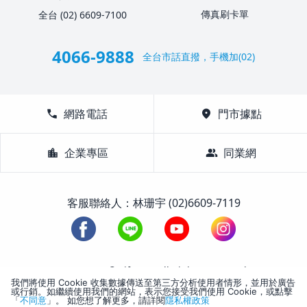
傳真刷卡單
全台 (02) 6609-7100
4066-9888
全台市話直撥，手機加(02)
call
網路電話
location_on
門市據點
location_city
企業專區
group
同業網
客服聯絡人：林珊宇 (02)6609-7119
1988-2026 © Lifetour All Rights Reserved.
我們將使用 Cookie 收集數據傳送至第三方分析使用者情形，並用於廣告
或行銷。如繼續使用我們的網站，表示您接受我們使用 Cookie，或點擊
「
不同意
」。 如您想了解更多，請詳閱
隱私權政策