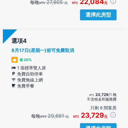
22,084
27,605
每晚
元
元
選擇此房型
選項
8月17日(星期一)前可免費取消
省 20%
1 張標準雙人床
免費自助停車
免費無線上網
免費早餐
23,729
/1 晚
不含稅金和服務費
只剩 6 間客房
23,729
29,661
每晚
元
元