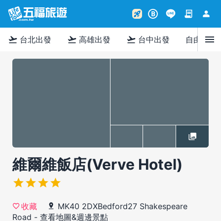
contract
person
rocket_launch
B
menu
flight_takeoff
flight_takeoff
flight_takeoff
台北出發
高雄出發
台中出發
自由行
維爾維飯店(Verve Hotel)
MK40 2DXBedford27 Shakespeare
收藏
Road
-
查看地圖&週邊景點