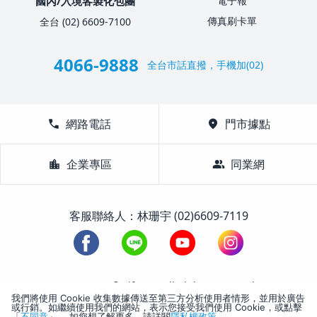
國內/入境客製化包團
電子報
傳真刷卡單
全台 (02) 6609-7100
4066-9888
全台市話直撥，手機加(02)
call
網路電話
location_on
門市據點
location_city
企業專區
group
同業網
客服聯絡人：林珊宇 (02)6609-7119
1988-2026 © Lifetour All Rights Reserved.
我們將使用 Cookie 收集數據傳送至第三方分析使用者情形，並用於廣告
或行銷。如繼續使用我們的網站，表示您接受我們使用 Cookie，或點擊
「
不同意
」。 如您想了解更多，請詳閱
隱私權政策