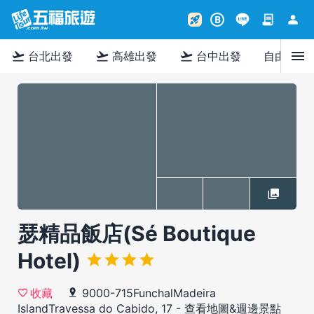
contract
person
rocket_launch
B
menu
flight_takeoff
flight_takeoff
flight_takeoff
台北出發
高雄出發
台中出發
自由行
瑟精品飯店(Sé Boutique
Hotel)
9000-715FunchalMadeira
收藏
IslandTravessa do Cabido, 17
-
查看地圖&週邊景點