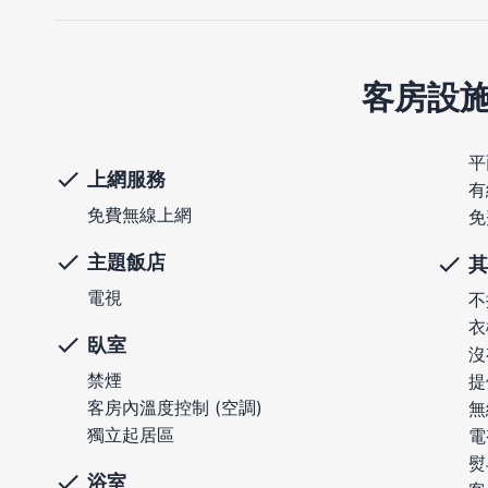
客房設
平
上網服務
有
免費無線上網
免
主題飯店
其
電視
不
衣
臥室
沒
禁煙
提
客房內溫度控制 (空調)
無
獨立起居區
電
熨
浴室