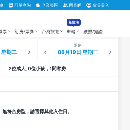
account_circle
contract
location_city
group
略
訂單查詢
企業專區
同業網
會員登入
基隆港
機票
訂房/票券
台灣旅遊
郵輪
護照/簽證
expand_more
expand_more
expand_more
expand_more
住
退房
2位成人, 0位小孩，1間客房
無符合房型，請選擇其他入住日。