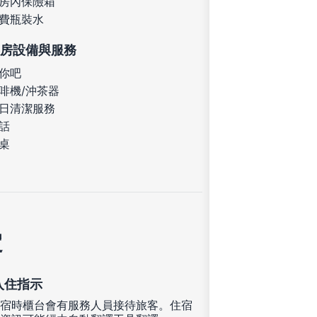
房內保險箱
費瓶裝水
房設備與服務
你吧
啡機/沖茶器
日清潔服務
話
桌
定
入住指示
宿時櫃台會有服務人員接待旅客。住宿