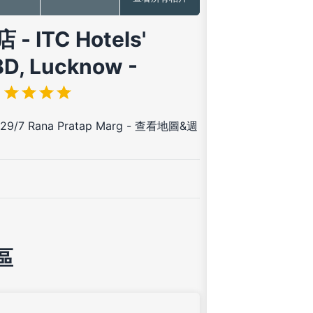
- ITC Hotels'
D, Lucknow -
)
29/7 Rana Pratap Marg
-
查看地圖&週
區