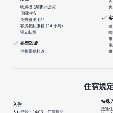
客
吹風機 (應要求提供)
免
僅限淋浴
客
免費盥洗用品
客房餐點服務 (24 小時)
迷
獨立臥室
咖
每
娛樂設施
電
付費電視頻道
書
住宿規
特殊
入住
抵達住
入住時段：14:00 - 任何時間