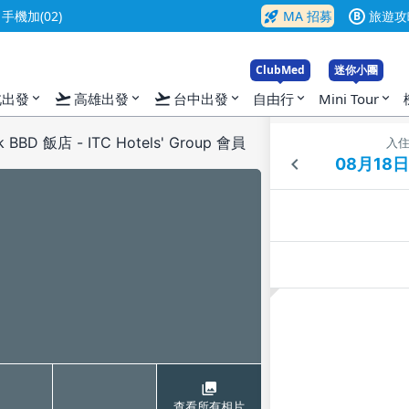
rocket_launch
機加(02)
MA 招募
旅遊攻
B
ClubMed
迷你小團
flight_takeoff
flight_takeoff
北出發
高雄出發
台中出發
自由行
Mini Tour
expand_more
expand_more
expand_more
expand_more
expand_more
 BBD 飯店 - ITC Hotels' Group 會員
入
查看所有相片