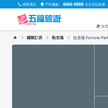
4066-9888
call
location_on
網路電話
門市據點
全台市話直撥，手
flight_takeoff
台
國際訂房
勒克瑙
拉克瑙 Fortune Park