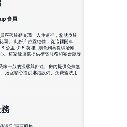
紹
roup 會員
' Group 會員座落於勒克瑙，入住這裡，您就位於
爾花園。 此飯店位置絕佳，從這裡開車
.8 公里 (0.5 英哩) 則會到莫提瑪哈爾。
中心。這家飯店還提供禮賓服務和宴會廳等
享受家一般的溫馨與舒適。房內提供免費無
樂。浴室精心提供淋浴設備、免費盥洗用
桌。
服務
遊資訊/購票服務