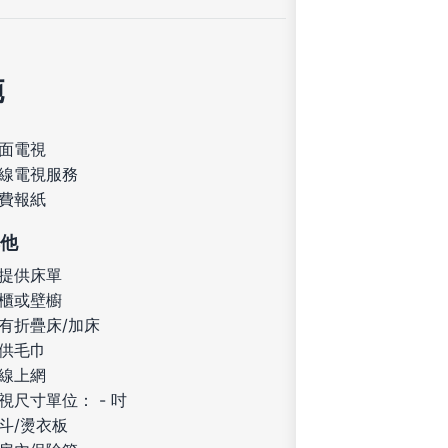
施
面電視
線電視服務
費報紙
他
提供床單
櫃或壁櫥
有折疊床/加床
供毛巾
線上網
視尺寸單位： - 吋
斗/燙衣板