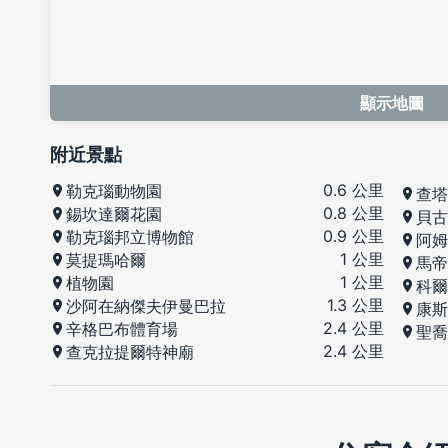
顯示地圖
附近景點
0.6 公里
勒克瑙動物園
查塔
0.8 公里
錫坎達爾花園
貝古
0.9 公里
勒克瑙邦立博物館
阿姆
1 公里
莫提瑪哈爾
馬帝
1 公里
植物園
科爾
1.3 公里
沙阿在納傑夫伊曼巴拉
康斯
2.4 公里
辛格巴布體育場
聖喬
2.4 公里
查克拉提爾特神廟