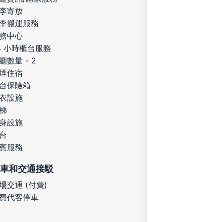
李寄放
李搬運服務
務中心
4 小時櫃台服務
廳數量 - 2
煙住宿
台保險箱
衣設施
梯
身設施
台
賓服務
車和交通接駁
場交通 (付費)
費代客停車