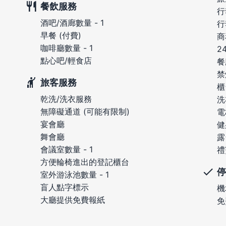
餐飲服務
行
酒吧/酒廊數量 - 1
行
早餐 (付費)
商
咖啡廳數量 - 1
2
點心吧/輕食店
餐
禁
旅客服務
櫃
乾洗/洗衣服務
洗
無障礙通道 (可能有限制)
電
宴會廳
健
舞會廳
露
會議室數量 - 1
禮
方便輪椅進出的登記櫃台
停
室外游泳池數量 - 1
盲人點字標示
機
大廳提供免費報紙
免