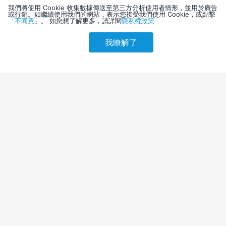
我們將使用 Cookie 收集數據傳送至第三方分析使用者情形，並用於廣告
或行銷。如繼續使用我們的網站，表示您接受我們使用 Cookie，或點擊
「
不同意
」。 如您想了解更多，請詳閱
隱私權政策
我瞭解了
請選擇其他入住日