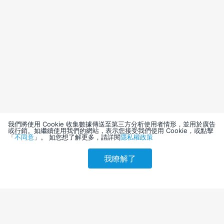
我們將使用 Cookie 收集數據傳送至第三方分析使用者情形，並用於廣告
或行銷。如繼續使用我們的網站，表示您接受我們使用 Cookie，或點擊
「
不同意
」。 如您想了解更多，請詳閱
隱私權政策
我瞭解了
請選擇其他入住日