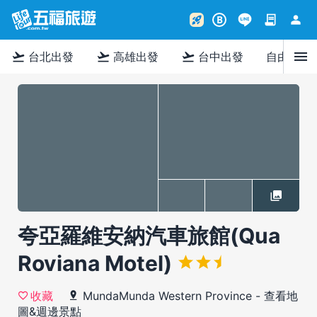
contract
person
rocket_launch
B
menu
flight_takeoff
flight_takeoff
flight_takeoff
台北出發
高雄出發
台中出發
自由行
夸亞羅維安納汽車旅館(Qua
Roviana Motel)
MundaMunda Western Province
-
查看地
收藏
圖&週邊景點