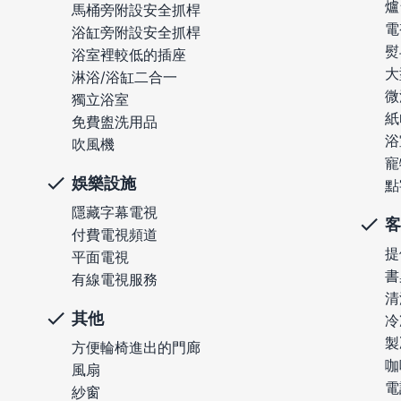
爐
馬桶旁附設安全抓桿
電
浴缸旁附設安全抓桿
熨
浴室裡較低的插座
大
淋浴/浴缸二合一
微
獨立浴室
紙
免費盥洗用品
浴
吹風機
寵
娛樂設施
點
隱藏字幕電視
客
付費電視頻道
提
平面電視
書
有線電視服務
清
其他
冷
製
方便輪椅進出的門廊
咖
風扇
電
紗窗