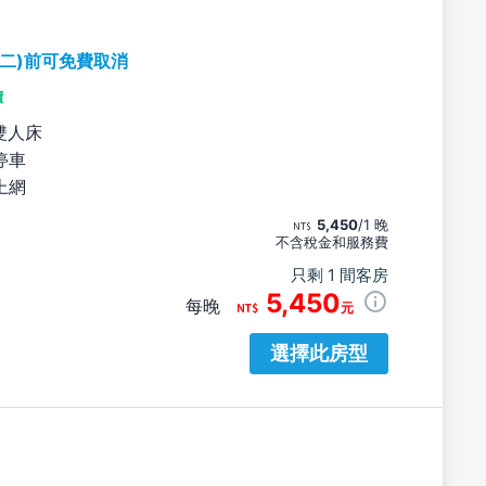
期二)前可免費取消
價
雙人床
停車
上網
5,450
/1 晚
不含稅金和服務費
只剩 1 間客房
5,450
每晚
元
選擇此房型