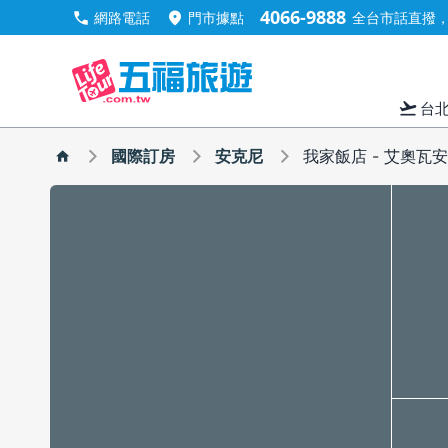
4066-9888
call
location_on
網路電話
門市據點
全台市話直撥，手
flight_takeoff
台
國際訂房
安克尼
我家飯店 - 艾奧瓦