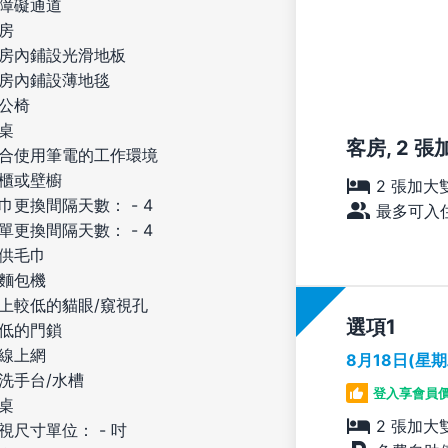
障礙通道
房
房內鋪設光滑地板
房內鋪設薄地毯
公椅
桌
客房, 2 張加
合使用筆電的工作環境
櫃或壁櫥
2 張加大
巾更換間隔天數： - 4
最多可入住
單更換間隔天數： - 4
供毛巾
麵包機
上較低的貓眼/窺視孔
選項
低的門鎖
線上網
8月18日(星
洗手台/水槽
登入享會員
桌
2 張加大
視尺寸單位： - 吋