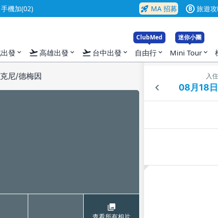
rocket_launch
機加(02)
MA 招募
旅遊攻
B
ClubMed
迷你小團
flight_takeoff
flight_takeoff
北出發
高雄出發
台中出發
自由行
Mini Tour
expand_more
expand_more
expand_more
expand_more
expand_more
安克尼/德梅因
入
查看所有相片