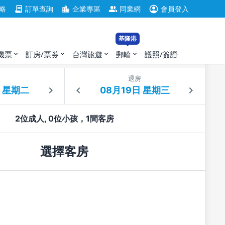
account_circle
contract
location_city
group
略
訂單查詢
企業專區
同業網
會員登入
基隆港
機票
訂房/票券
台灣旅遊
郵輪
護照/簽證
expand_more
expand_more
expand_more
expand_more
住
退房
2位成人, 0位小孩，1間客房
選擇客房