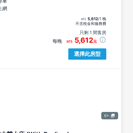
停車
上網
5,612
/1 晚
不含稅金和服務費
只剩 1 間客房
5,612
每晚
元
選擇此房型
6+