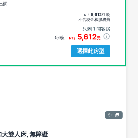
上網
5,612
/1 晚
不含稅金和服務費
只剩 1 間客房
5,612
每晚
元
選擇此房型
5+
張加大雙人床, 無障礙