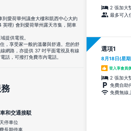
2 張加大
最多可入住
開車到愛荷華州議會大樓和凱西中心大約
9.4 英哩) 會到愛荷華州露天市集，開車
區域提供電視。
入住，享受家一般的溫馨與舒適。您的舒
選項
網路，亦提供 37 吋平面電視及有線
有電話，可撥打免費市內電話。
8月18日(星
登入享會員
2 張加大
免費自助
服務
免費無線
車和交通接駁
天停車位
費長期停車