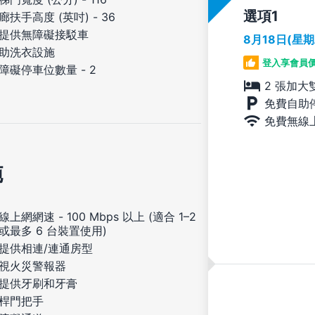
選項
廊扶手高度 (英吋) - 36
提供無障礙接駁車
8月18日(星
助洗衣設施
登入享會員
障礙停車位數量 - 2
2 張加大
免費自助
免費無線
施
線上網網速 - 100 Mbps 以上 (適合 1–2
或最多 6 台裝置使用)
提供相連/連通房型
視火災警報器
提供牙刷和牙膏
桿門把手