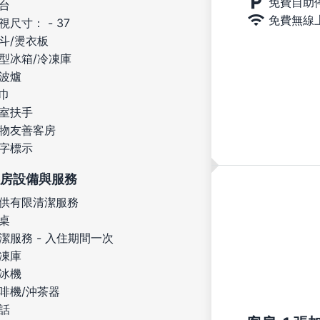
免費自助
台
免費無線
視尺寸： - 37
斗/燙衣板
型冰箱/冷凍庫
波爐
巾
室扶手
物友善客房
字標示
房設備與服務
供有限清潔服務
桌
潔服務 - 入住期間一次
凍庫
冰機
啡機/沖茶器
話