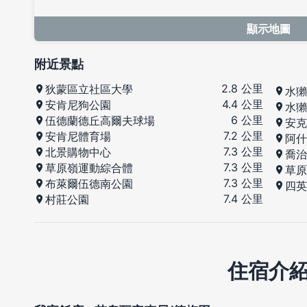
顯示地圖
附近景點
2.8 公里
狄蒙區立社區大學
水獺
4.4 公里
安肯尼狗公園
水獺
6 公里
伍德蘭德丘高爾夫球場
安克
7.2 公里
安肯尼體育場
阿什
7.3 公里
北景購物中心
喬治
7.3 公里
草原嶺運動綜合體
草原
7.3 公里
布萊爾伍德南公園
四英
7.4 公里
村莊公園
住宿介