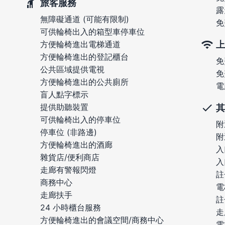
旅客服務
露
無障礙通道 (可能有限制)
免
可供輪椅出入的箱型車停車位
上
方便輪椅進出電梯通道
方便輪椅進出的登記櫃台
免
公共區域提供電視
免
方便輪椅進出的公共廁所
電
盲人點字標示
提供助聽裝置
其
可供輪椅出入的停車位
附
停車位 (非路邊)
附
方便輪椅進出的酒廊
入
雜貨店/便利商店
入
走廊有警報閃燈
註
商務中心
電
走廊扶手
註
24 小時櫃台服務
走
方便輪椅進出的會議空間/商務中心
電