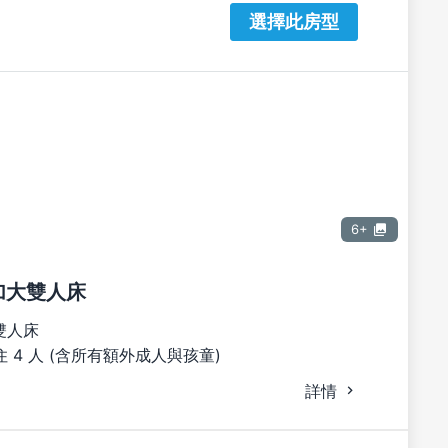
選擇此房型
6+
張加大雙人床
雙人床
 4 人 (含所有額外成人與孩童)
詳情