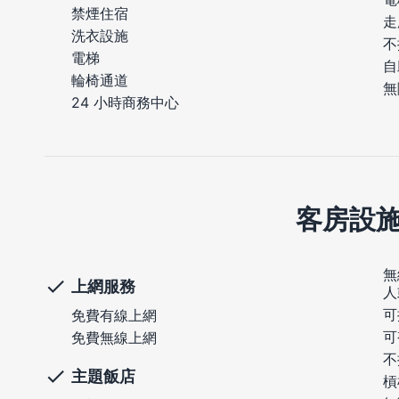
禁煙住宿
走
洗衣設施
不
電梯
自
輪椅通道
無
24 小時商務中心
客房設
無
上網服務
人
可
免費有線上網
可
免費無線上網
不
主題飯店
槓