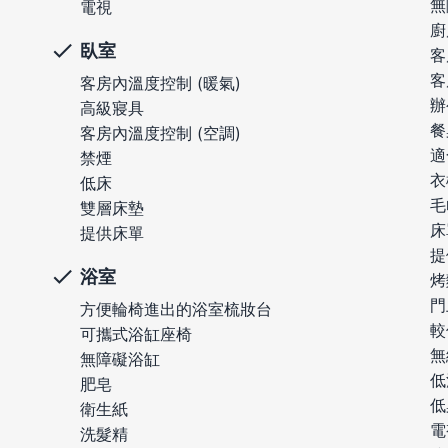
無
電視
廚
臥室
客
客
客房內溫度控制 (暖氣)
辦
高級寢具
餐
客房內溫度控制 (空調)
適
禁煙
衣
低床
毛
雙層床墊
床
提供床單
提
浴室
烤
門
方便輪椅進出的浴室梳妝台
較
可攜式浴缸座椅
無
無障礙浴缸
低
肥皂
低
衛生紙
電
洗髮精