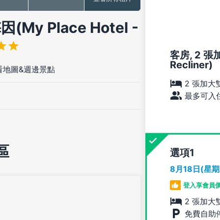
y Place Hotel -
客房, 2 張加
Recliner)
看地圖&週邊景點
2 張加大
最多可入住
區
選項
8月18日(星
登入享會員
2 張加大
免費自助