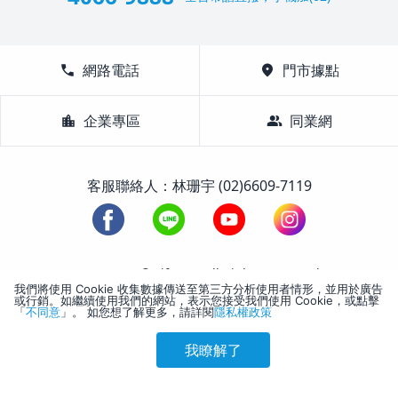
call
網路電話
location_on
門市據點
location_city
企業專區
group
同業網
客服聯絡人：林珊宇 (02)6609-7119
1988-2026 © Lifetour All Rights Reserved.
我們將使用 Cookie 收集數據傳送至第三方分析使用者情形，並用於廣告
或行銷。如繼續使用我們的網站，表示您接受我們使用 Cookie，或點擊
「
不同意
」。 如您想了解更多，請詳閱
隱私權政策
我瞭解了
參考售價(含稅)
會員訂購
訪客訂購
刷卡優惠
6,051