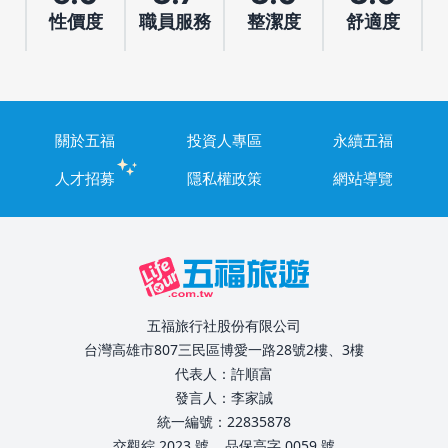
性價度
職員服務
整潔度
舒適度
關於五福
投資人專區
永續五福
人才招募
隱私權政策
網站導覽
五福旅行社股份有限公司
台灣高雄市807三民區博愛一路28號2樓、3樓
代表人：許順富
發言人：李家誠
統一編號：22835878
交觀綜 2023 號
品保高字 0059 號