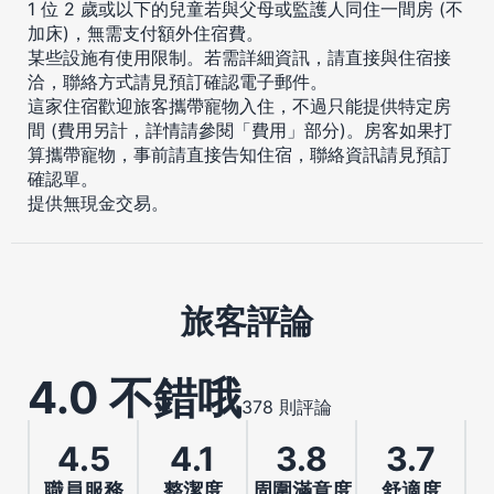
1 位 2 歲或以下的兒童若與父母或監護人同住一間房 (不
加床)，無需支付額外住宿費。
某些設施有使用限制。若需詳細資訊，請直接與住宿接
洽，聯絡方式請見預訂確認電子郵件。
這家住宿歡迎旅客攜帶寵物入住，不過只能提供特定房
間 (費用另計，詳情請參閱「費用」部分)。房客如果打
算攜帶寵物，事前請直接告知住宿，聯絡資訊請見預訂
確認單。
提供無現金交易。
旅客評論
4.0 不錯哦
378 則評論
4.5
4.1
3.8
3.7
職員服務
整潔度
周圍滿意度
舒適度