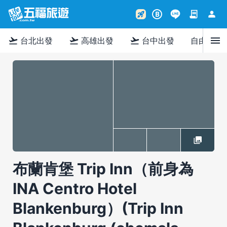
contract
person
rocket_launch
B
menu
flight_takeoff
flight_takeoff
flight_takeoff
台北出發
高雄出發
台中出發
自由行
布蘭肯堡 Trip Inn（前身為
INA Centro Hotel
Blankenburg）(Trip Inn