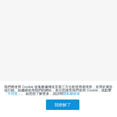
我們將使用 Cookie 收集數據傳送至第三方分析使用者情形，並用於廣告
或行銷。如繼續使用我們的網站，表示您接受我們使用 Cookie，或點擊
「
不同意
」。 如您想了解更多，請詳閱
隱私權政策
我瞭解了
請選擇其他入住日