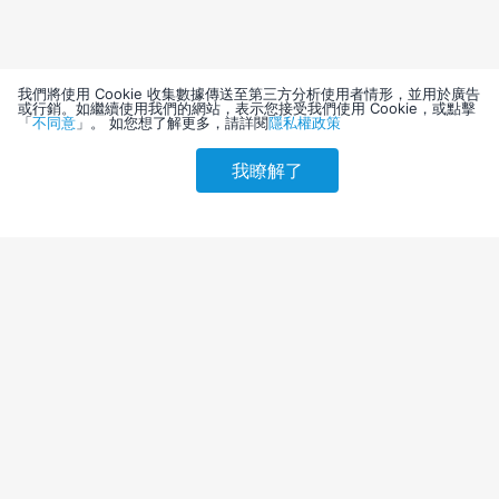
我們將使用 Cookie 收集數據傳送至第三方分析使用者情形，並用於廣告
或行銷。如繼續使用我們的網站，表示您接受我們使用 Cookie，或點擊
「
不同意
」。 如您想了解更多，請詳閱
隱私權政策
我瞭解了
請選擇其他入住日