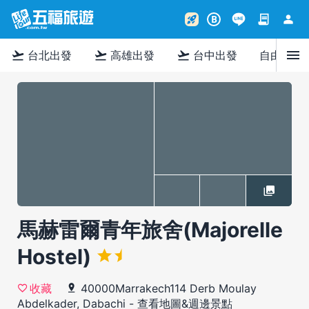
contract
person
rocket_launch
B
menu
flight_takeoff
flight_takeoff
flight_takeoff
台北出發
高雄出發
台中出發
自由行
馬赫雷爾青年旅舍(Majorelle
Hostel)
40000Marrakech114 Derb Moulay
收藏
Abdelkader, Dabachi
-
查看地圖&週邊景點