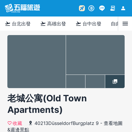
contract
person
rocket_launch
B
menu
flight_takeoff
flight_takeoff
flight_takeoff
台北出發
高雄出發
台中出發
自由行
老城公寓(Old Town
Apartments)
40213DüsseldorfBurgplatz 9
-
查看地圖
收藏
&週邊景點