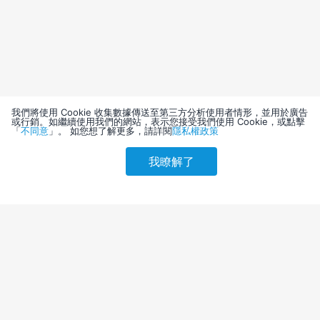
我們將使用 Cookie 收集數據傳送至第三方分析使用者情形，並用於廣告
或行銷。如繼續使用我們的網站，表示您接受我們使用 Cookie，或點擊
「
不同意
」。 如您想了解更多，請詳閱
隱私權政策
我瞭解了
請選擇其他入住日