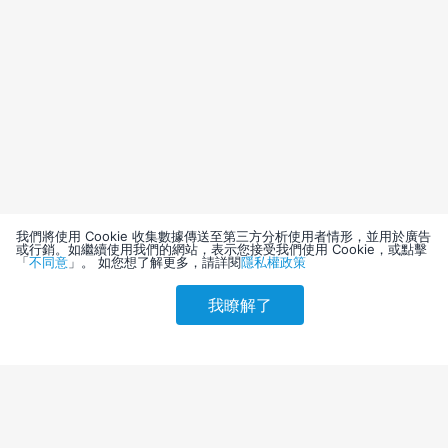
我們將使用 Cookie 收集數據傳送至第三方分析使用者情形，並用於廣告
或行銷。如繼續使用我們的網站，表示您接受我們使用 Cookie，或點擊
「
不同意
」。 如您想了解更多，請詳閱
隱私權政策
我瞭解了
請選擇其他入住日