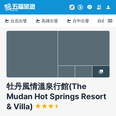
contract
person
rocket_launch
B
menu
flight_takeoff
flight_takeoff
flight_takeoff
台北出發
高雄出發
台中出發
自由行
牡丹風情溫泉行館(The
Mudan Hot Springs Resort
& Villa)