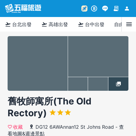
contract
person
rocket_launch
B
menu
flight_takeoff
flight_takeoff
flight_takeoff
台北出發
高雄出發
台中出發
自由行
舊牧師寓所(The Old
Rectory)
DG12 6AWAnnan12 St Johns Road
-
查
收藏
看地圖&週邊景點