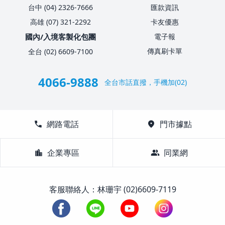
台中 (04) 2326-7666
匯款資訊
高雄 (07) 321-2292
卡友優惠
國內/入境客製化包團
電子報
傳真刷卡單
全台 (02) 6609-7100
4066-9888
全台市話直撥，手機加(02)
call
網路電話
location_on
門市據點
location_city
企業專區
group
同業網
客服聯絡人：林珊宇 (02)6609-7119