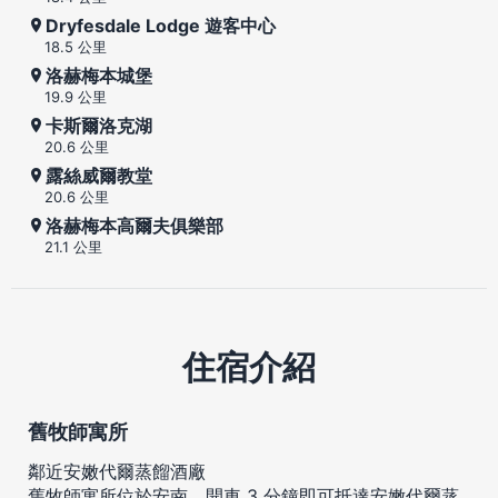
Dryfesdale Lodge 遊客中心
18.5 公里
洛赫梅本城堡
19.9 公里
卡斯爾洛克湖
20.6 公里
露絲威爾教堂
20.6 公里
洛赫梅本高爾夫俱樂部
21.1 公里
住宿介紹
舊牧師寓所
鄰近安嫩代爾蒸餾酒廠
舊牧師寓所位於安南，開車 3 分鐘即可抵達安嫩代爾蒸