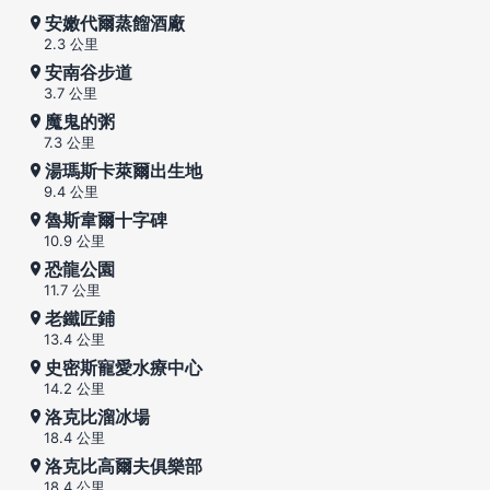
安嫩代爾蒸餾酒廠
2.3 公里
安南谷步道
3.7 公里
魔鬼的粥
7.3 公里
湯瑪斯卡萊爾出生地
9.4 公里
魯斯韋爾十字碑
10.9 公里
恐龍公園
11.7 公里
老鐵匠鋪
13.4 公里
史密斯寵愛水療中心
14.2 公里
洛克比溜冰場
18.4 公里
洛克比高爾夫俱樂部
18.4 公里