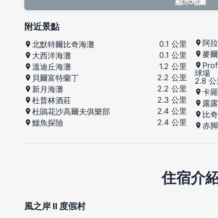
顯示地圖
附近景點
阿拉
0.1 公里
北默特爾比奇海灘
麥爾
0.1 公里
大西洋海灘
Pro
1.2 公里
溫迪丘海灘
球場
2.2 公里
貝爾富特蘭丁
2.8 
2.2 公里
新月海灘
卡羅
2.3 公里
杜普林酒莊
露露
2.4 公里
杜鵑花沙高爾夫俱樂部
比奇
2.4 公里
鱷魚探險
赤脚
住宿介
風之岸 II 度假村