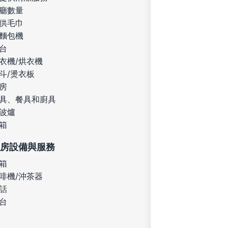
廳數量
供毛巾
麵包機
台
衣機/烘衣機
斗/燙衣板
房
具、餐具和廚具
波爐
箱
房設備與服務
箱
啡機/沖茶器
話
台