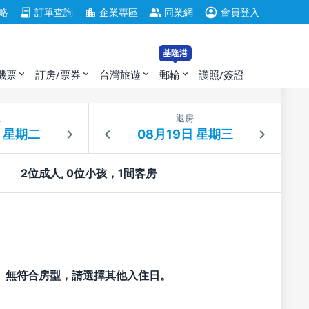
account_circle
contract
location_city
group
略
訂單查詢
企業專區
同業網
會員登入
基隆港
機票
訂房/票券
台灣旅遊
郵輪
護照/簽證
expand_more
expand_more
expand_more
expand_more
住
退房
2位成人, 0位小孩，1間客房
無符合房型，請選擇其他入住日。