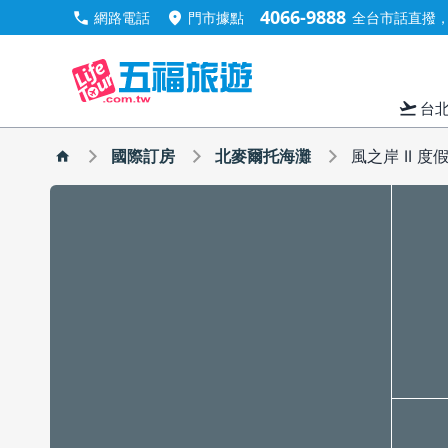
4066-9888
call
location_on
網路電話
門市據點
全台市話直撥，手
flight_takeoff
台
國際訂房
北麥爾托海灘
風之岸 II 度