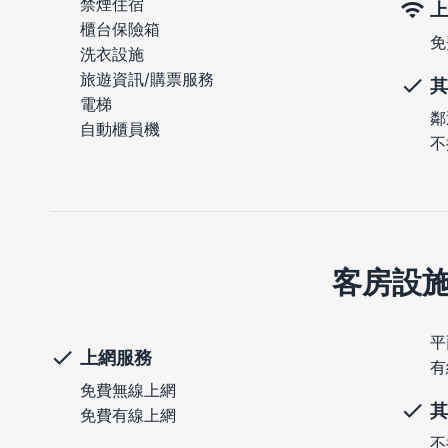
禁煙住宿
上
櫃台保險箱
免
洗衣設施
旅遊資訊/購票服務
其
電梯
鄰
自動櫃員機
不
客房設
平
上網服務
有
免費無線上網
其
免費有線上網
不