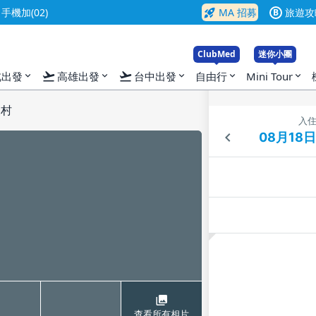
rocket_launch
機加(02)
MA 招募
旅遊攻
B
ClubMed
迷你小團
flight_takeoff
flight_takeoff
北出發
高雄出發
台中出發
自由行
Mini Tour
expand_more
expand_more
expand_more
expand_more
expand_more
假村
入
查看所有相片