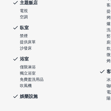
主題飯店
客
電視
提
空調
烤
爐
臥室
洗
禁煙
熨
提供床單
廚
沙發床
炊
微
浴室
烤
僅限淋浴
客
獨立浴室
免費盥洗用品
冰
吹風機
咖
電
娛樂設施
陽