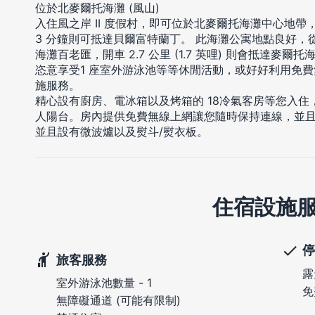
位於北麥爾托海灘 (風山)
入住風之岸 II 度假村，即可位於北麥爾托海灘中心地
3 分鐘則可抵達貝爾富特蘭丁。 此海灘公寓地點良好，從這裡開車
海灘百老匯，開車 2.7 公里 (1.7 英哩) 則會抵達麥爾
恣意享受1 座室外游泳池等等休閒活動，或好好利用免
施服務。
精心設有廚房、電冰箱以及烤箱的 18冷氣客房等您入
人陽台。房內提供免費無線上網讓您隨時保持連線，並
並且設有微波爐以及熨斗/熨衣板。
住宿設施
停
旅客服務
露
室外游泳池數量 - 1
免
無障礙通道 (可能有限制)