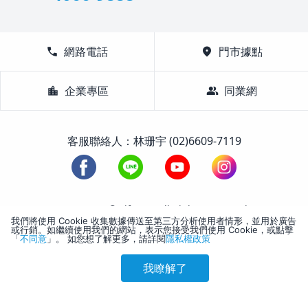
call
網路電話
location_on
門市據點
location_city
企業專區
group
同業網
客服聯絡人：林珊宇 (02)6609-7119
1988-2026 © Lifetour All Rights Reserved.
我們將使用 Cookie 收集數據傳送至第三方分析使用者情形，並用於廣告
或行銷。如繼續使用我們的網站，表示您接受我們使用 Cookie，或點擊
「
不同意
」。 如您想了解更多，請詳閱
隱私權政策
我瞭解了
參考售價(含稅)
會員訂購
訪客訂購
刷卡優惠
2,872