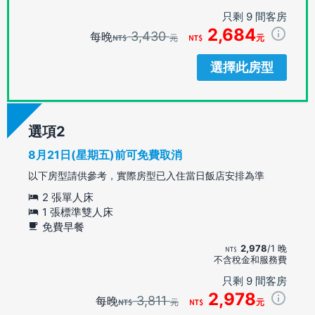
只剩 9 間客房
2,684
3,430
每晚
元
元
選擇此房型
選項
8月21日(星期五)前可免費取消
以下房型請供參考，實際房型已入住當日飯店安排為準
2 張單人床
1 張標準雙人床
免費早餐
2,978
/1 晚
不含稅金和服務費
只剩 9 間客房
2,978
3,811
每晚
元
元