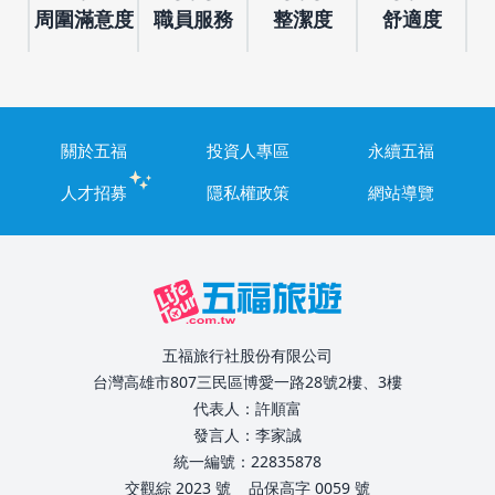
周圍滿意度
職員服務
整潔度
舒適度
關於五福
投資人專區
永續五福
人才招募
隱私權政策
網站導覽
五福旅行社股份有限公司
台灣高雄市807三民區博愛一路28號2樓、3樓
代表人：許順富
發言人：李家誠
統一編號：22835878
交觀綜 2023 號
品保高字 0059 號