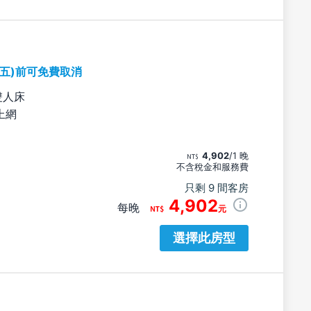
期五)前可免費取消
雙人床
上網
4,902
/1 晚
不含稅金和服務費
只剩 9 間客房
4,902
每晚
元
選擇此房型