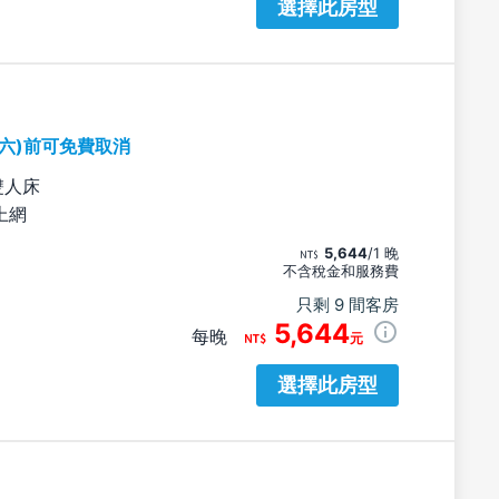
選擇此房型
期六)前可免費取消
雙人床
上網
5,644
/1 晚
不含稅金和服務費
只剩 9 間客房
5,644
每晚
元
選擇此房型