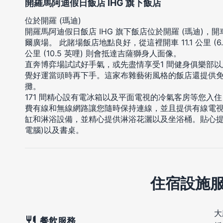
開羅馬阿迪假日飯店 IHG 旗下飯店
位於開羅 (瑪迪)
開羅馬阿迪假日飯店 IHG 旗下飯店位於開羅 (瑪迪)，
爾廣場。 此賭場飯店地點良好，從這裡開車 11.1 公里 (6.
公里 (10.5 英哩) 則會抵達吉薩獅身人面像。
直奔博弈場試試好手氣，或先盡情享受1 間健身俱樂部以
覺好運當頭時再下手。這家布雜藝術風格的飯店還提供免
攤。
171 間精心設有電冰箱以及平面電視的冷氣客房等您入
費有線和無線網路讓您隨時保持連線，並且提供有線電
缸和淋浴設備，並精心提供淋浴花灑以及坐浴桶。貼心提
電腦)以及書桌。
住宿設施
大
餐飲服務