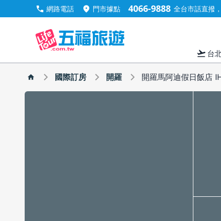
4066-9888
call
location_on
網路電話
門市據點
全台市話直撥，手
flight_takeoff
台
國際訂房
開羅
開羅馬阿迪假日飯店 I