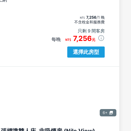
7,256
/1 晚
不含稅金和服務費
只剩 9 間客房
7,256
每晚
元
選擇此房型
6+