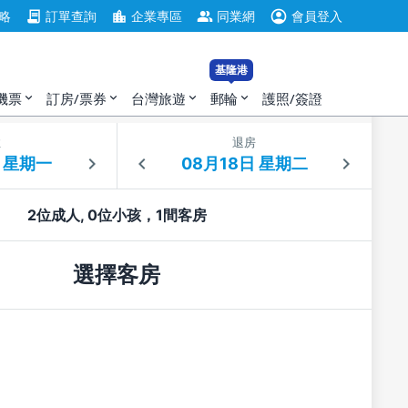
account_circle
contract
location_city
group
略
訂單查詢
企業專區
同業網
會員登入
基隆港
機票
訂房/票券
台灣旅遊
郵輪
護照/簽證
expand_more
expand_more
expand_more
expand_more
住
退房
2位成人, 0位小孩，1間客房
選擇客房