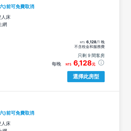
期六)前可免費取消
雙人床
上網
6,128
/1 晚
不含稅金和服務費
只剩 9 間客房
6,128
每晚
元
選擇此房型
期六)前可免費取消
雙人床
上網