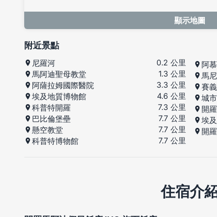
顯示地圖
附近景點
0.2 公里
尼羅河
阿慕
1.3 公里
馬阿迪聖母教堂
馬尼
3.3 公里
阿薩拉姆國際醫院
賽義
4.6 公里
埃及地質博物館
城市
7.3 公里
科普特開羅
開羅 
7.7 公里
巴比倫堡壘
埃及
7.7 公里
懸空教堂
開羅
7.7 公里
科普特博物館
住宿介