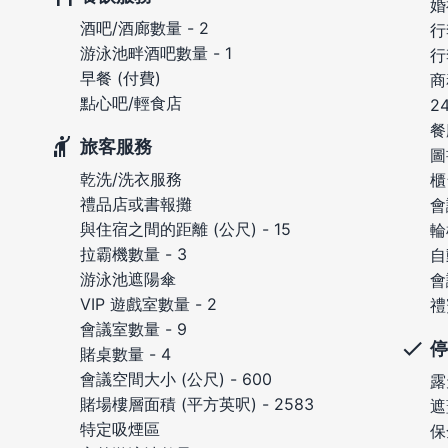
婚
酒吧/酒廊數量 - 2
行
游泳池畔酒吧數量 - 1
行
早餐 (付費)
商
點心吧/輕食店
2
餐
旅客服務
圖
乾洗/洗衣服務
櫃
禮品店或書報攤
會
與住宿之間的距離 (公尺) - 15
輪
拉霸機數量 - 3
自
游泳池遮陽傘
會
VIP 遊戲室數量 - 2
禮
會議室數量 - 9
停
賭桌數量 - 4
會議空間大小 (公尺) - 600
露
賭場樓層面積 (平方英呎) - 2583
遮
特定吸煙區
保