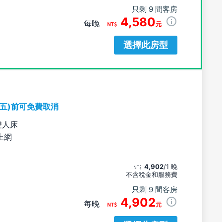
只剩 9 間客房
4,580
每晚
元
選擇此房型
期五)前可免費取消
雙人床
上網
4,902
/1 晚
不含稅金和服務費
只剩 9 間客房
4,902
每晚
元