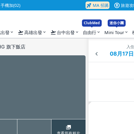
rocket_launch
機加(02)
MA 招募
旅遊攻
B
ClubMed
迷你小團
flight_takeoff
flight_takeoff
北出發
高雄出發
台中出發
自由行
Mini Tour
expand_more
expand_more
expand_more
expand_more
expand_more
HG 旗下飯店
入
查看所有相片