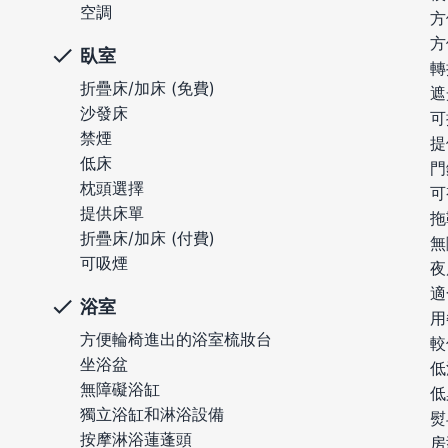
空調
方
方
臥室
轉
折疊床/加床 (免費)
遮
沙發床
可
禁煙
提
低床
門
枕頭選擇
可
提供床單
拖
折疊床/加床 (付費)
無
可吸煙
夜
適
浴室
用
方便輪椅進出的浴室梳妝台
較
坐浴盆
低
無障礙浴缸
低
獨立浴缸和淋浴設備
熨
按摩淋浴蓮蓬頭
房