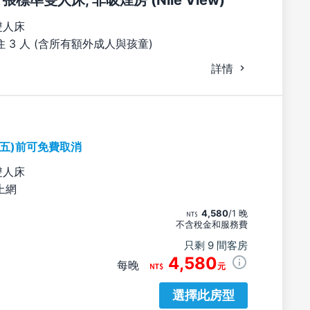
 張標準雙人床, 非吸煙房 (Nile View)
雙人床
 3 人 (含所有額外成人與孩童)
詳情
期五)前可免費取消
雙人床
上網
4,580
/1 晚
不含稅金和服務費
只剩 9 間客房
4,580
每晚
元
選擇此房型