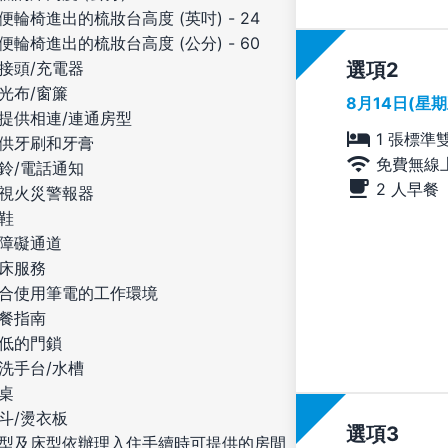
便輪椅進出的梳妝台高度 (英吋) - 24
便輪椅進出的梳妝台高度 (公分) - 60
選項
接頭/充電器
光布/窗簾
8月14日(星
提供相連/連通房型
1 張標準
供牙刷和牙膏
免費無線
鈴/電話通知
2 人早餐
視火災警報器
鞋
障礙通道
床服務
合使用筆電的工作環境
餐指南
低的門鎖
洗手台/水槽
桌
斗/燙衣板
選項
型及床型依辦理入住手續時可提供的房間