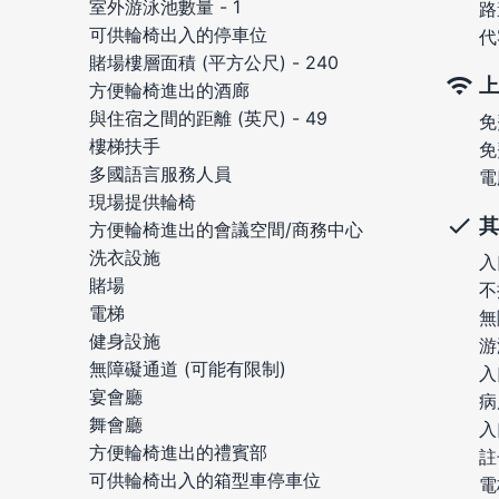
室外游泳池數量 - 1
路
可供輪椅出入的停車位
代
賭場樓層面積 (平方公尺) - 240
上
方便輪椅進出的酒廊
與住宿之間的距離 (英尺) - 49
免
樓梯扶手
免
多國語言服務人員
電
現場提供輪椅
其
方便輪椅進出的會議空間/商務中心
洗衣設施
入
賭場
不
電梯
無
健身設施
游
無障礙通道 (可能有限制)
入
宴會廳
病
舞會廳
入
方便輪椅進出的禮賓部
註
可供輪椅出入的箱型車停車位
電