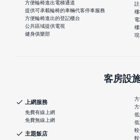
方便輪椅進出電梯通道
註
提供可承載輪椅的車輛代客停車服務
樓
方便輪椅進出的登記櫃台
電
公共區域提供電視
樓
健身俱樂部
現
客房設
方
上網服務
方
免費有線上網
低
免費無線上網
低
較
主題飯店
較