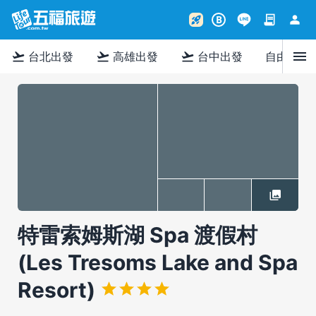
contract
person
rocket_launch
B
menu
flight_takeoff
flight_takeoff
flight_takeoff
台北出發
高雄出發
台中出發
自由行
特雷索姆斯湖 Spa 渡假村
(Les Tresoms Lake and Spa
Resort)