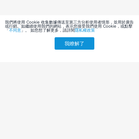
我們將使用 Cookie 收集數據傳送至第三方分析使用者情形，並用於廣告
或行銷。如繼續使用我們的網站，表示您接受我們使用 Cookie，或點擊
「
不同意
」。 如您想了解更多，請詳閱
隱私權政策
我瞭解了
請選擇其他入住日