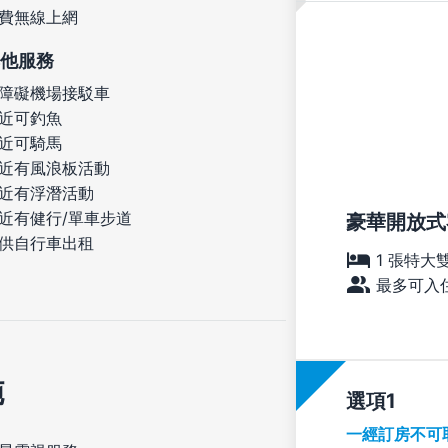
費無線上網
他服務
障礙機場接駁車
近可釣魚
近可騎馬
近有風浪板活動
近有浮潛活動
近有健行/單車步道
豪華開放式客
供自行車出租
1 張特大
最多可入住
施
選項
一經訂房不可