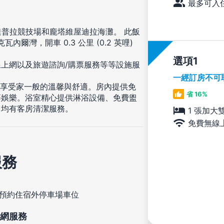
最多可入住
抵達普拉競技場和龐塔維屋迪拉海灘。 此飯
瓦內爾灣，開車 0.3 公里 (0.2 英哩)
選項
上網以及旅遊諮詢/購票服務等等設施服
一經訂房不可
，享受家一般的溫馨與舒適。房內提供免
省 16%
等娛樂。浴室精心提供淋浴設備、免費盥
日均有客房清潔服務。
1 張加大
免費無線
服務
預約住宿外停車場車位
網服務