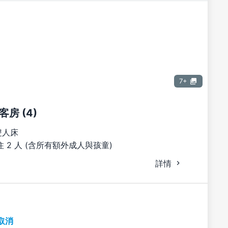
7+
房 (4)
雙人床
 2 人 (含所有額外成人與孩童)
詳情
取消