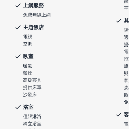
衛
上網服務
平
免費無線上網
其
主題飯店
隔
電視
適
空調
提
電
臥室
拖
暖氣
爐
禁煙
熨
高級寢具
客
提供床單
炊
沙發床
微
免
浴室
客
僅限淋浴
獨立浴室
電