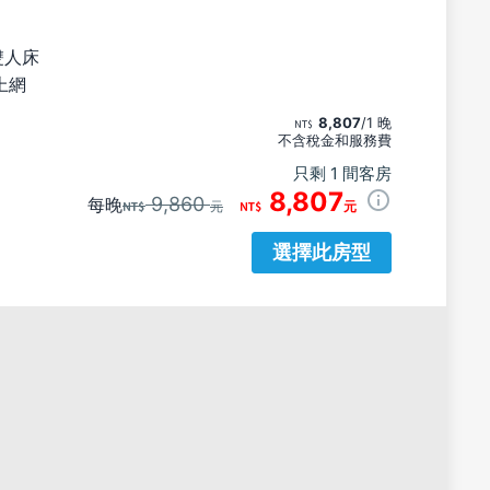
雙人床
上網
8,807
/1 晚
不含稅金和服務費
只剩 1 間客房
8,807
9,860
每晚
元
元
選擇此房型