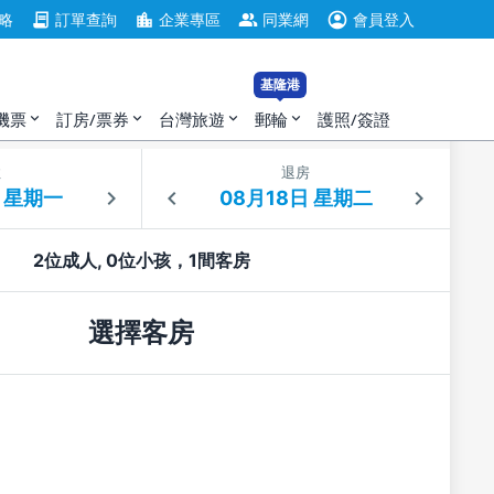
account_circle
contract
location_city
group
略
訂單查詢
企業專區
同業網
會員登入
基隆港
機票
訂房/票券
台灣旅遊
郵輪
護照/簽證
expand_more
expand_more
expand_more
expand_more
住
退房
2位成人, 0位小孩，1間客房
選擇客房