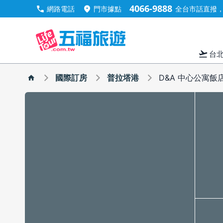
4066-9888
call
location_on
網路電話
門市據點
全台市話直撥，手
flight_takeoff
台
國際訂房
普拉塔港
D&A 中心公寓飯