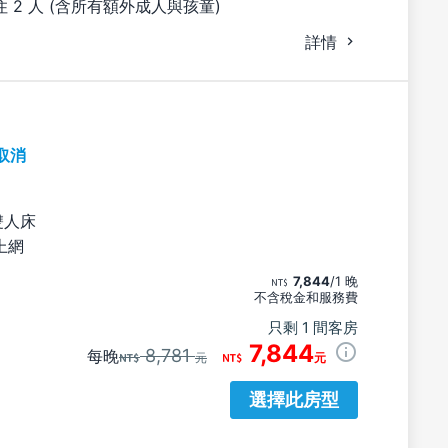
 2 人 (含所有額外成人與孩童)
詳情
取消
雙人床
上網
7,844
/1 晚
不含稅金和服務費
只剩 1 間客房
7,844
8,781
每晚
元
元
選擇此房型