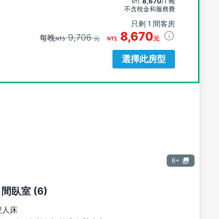
8,670
/1 晚
不含稅金和服務費
只剩 1 間客房
8,670
9,706
每晚
元
元
選擇此房型
6+
 間臥室 (6)
雙人床