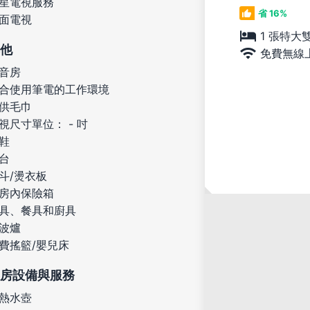
星電視服務
省 16%
面電視
1 張特大
他
免費無線
音房
合使用筆電的工作環境
供毛巾
視尺寸單位： - 吋
鞋
台
斗/燙衣板
房內保險箱
具、餐具和廚具
波爐
費搖籃/嬰兒床
房設備與服務
熱水壺