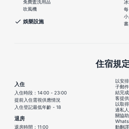
免費盥洗用品
冰
吹風機
每
小
娛樂設施
書
住宿規
以安排
入住
子郵件
結完成
入住時段：14:00 - 23:00
客提供
提前入住需視供應情況
以取得
入住登記最低年齡 - 18
過私人
關協助
退房
Wha
退房時間：11:00
動翻譯