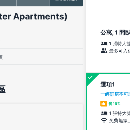
r Apartments)
公寓, 1 間臥
點
1 張特大
最多可入住
價
選項
區
一經訂房不可
省 16%
1 張特大
免費無線