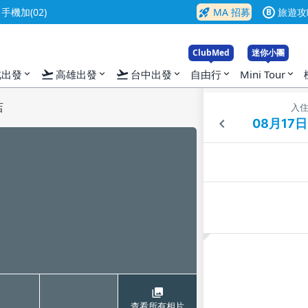
rocket_launch
機加(02)
MA 招募
旅遊攻
B
ClubMed
迷你小團
flight_takeoff
flight_takeoff
北出發
高雄出發
台中出發
自由行
Mini Tour
expand_more
expand_more
expand_more
expand_more
expand_more
店
入
查看所有相片