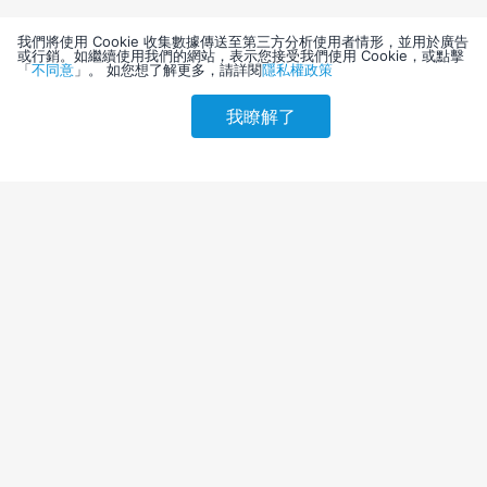
我們將使用 Cookie 收集數據傳送至第三方分析使用者情形，並用於廣告
或行銷。如繼續使用我們的網站，表示您接受我們使用 Cookie，或點擊
「
不同意
」。 如您想了解更多，請詳閱
隱私權政策
我瞭解了
請選擇其他入住日