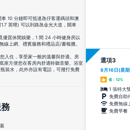
車 10 分鐘即可抵達氹仔客運碼頭和澳
1.7 英哩) 可以到路氹金光大道，開車
優質休閒娛樂，1 間 24 小時健身房以
費無線上網、禮賓服務和禮品店/書報攤。
房等您入住，享受家一般的溫馨與舒適。房
選項
d 底座方便您在客房內舒適聆聽音樂。浴室
費瓶裝水，此外亦設有電話，可撥打免費
8月16日(星
省：12%
1 張特大
免費自助
免費無線
服務
免費早餐
園