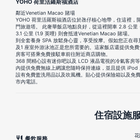
YOHO 荷里活羅斯福酒店
鄰近Venetian Macao 賭場
YOHO 荷里活羅斯福酒店位於氹仔核心地帶，住這裡，開
門旅遊塔。 此奢華飯店地點良好，從這裡開車 2.8 公里 (
3.1 公里 (1.9 英哩) 則會抵達Venetian Macao 賭場。
到全套養身 SPA 放鬆身心靈，享受按摩。假如您正在尋覓
及1 座室外游泳池正是您所需要的。這家飯店還提供免
房客可搭乘免費接駁車前往附近商店購物。
368 間精心設有迷你吧以及 LCD 液晶電視的冷氣客
內提供免費無線上網讓您隨時保持連線，並且提供 iPo
設有免費盥洗用品以及吹風機。貼心提供保險箱以及免
市內電話。
住宿設施
花
餐飲服務