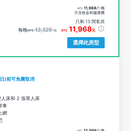
11,968
/1 晚
不含稅金和服務費
只剩 13 間客房
11,968
13,329
每晚
元
元
選擇此房型
期日)前可免費取消
雙人床和 2 張單人床
停車
上網
吧
12,599
/1 晚