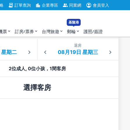
account_circle
contract
location_city
group
略
訂單查詢
企業專區
同業網
會員登入
基隆港
機票
訂房/票券
台灣旅遊
郵輪
護照/簽證
expand_more
expand_more
expand_more
expand_more
住
退房
2位成人, 0位小孩，1間客房
選擇客房