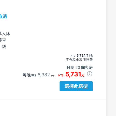
取消
單人床
停車
上網
5,731
/1 晚
不含稅金和服務費
只剩 20 間客房
5,731
6,382
每晚
元
元
選擇此房型