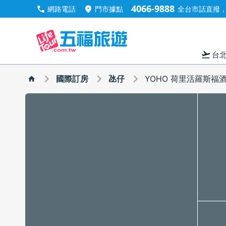
4066-9888
call
location_on
網路電話
門市據點
全台市話直撥，手
flight_takeoff
台
國際訂房
氹仔
YOHO 荷里活羅斯福