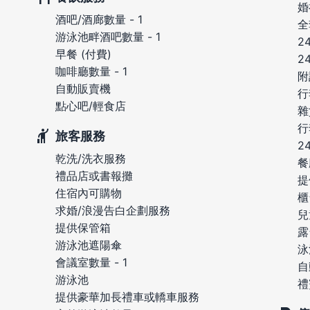
婚
酒吧/酒廊數量 - 1
全
游泳池畔酒吧數量 - 1
2
早餐 (付費)
2
咖啡廳數量 - 1
附
自動販賣機
行
點心吧/輕食店
雜
行
旅客服務
2
乾洗/洗衣服務
餐
禮品店或書報攤
提
住宿內可購物
櫃
求婚/浪漫告白企劃服務
兒
提供保管箱
露
游泳池遮陽傘
泳
會議室數量 - 1
自
游泳池
禮
提供豪華加長禮車或轎車服務