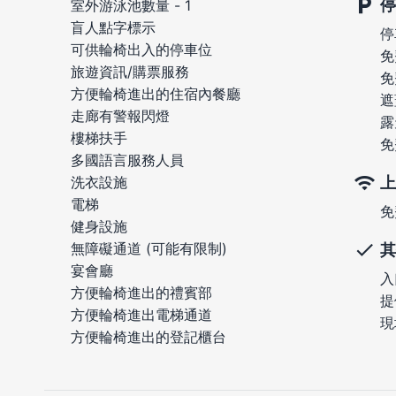
停
室外游泳池數量 - 1
盲人點字標示
停
可供輪椅出入的停車位
免
旅遊資訊/購票服務
免
方便輪椅進出的住宿內餐廳
遮
走廊有警報閃燈
露
樓梯扶手
免
多國語言服務人員
上
洗衣設施
電梯
免
健身設施
無障礙通道 (可能有限制)
其
宴會廳
入
方便輪椅進出的禮賓部
提
方便輪椅進出電梯通道
現
方便輪椅進出的登記櫃台