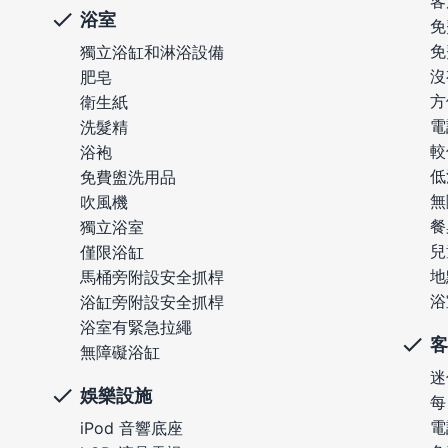
客
浴室
免
免
獨立浴缸和淋浴設備
沒
肥皂
方
衛生紙
電
洗髮精
較
浴袍
低
免費盥洗用品
無
吹風機
餐
獨立浴室
兒
僅限浴缸
地
馬桶旁附設安全抓桿
浴
浴缸旁附設安全抓桿
浴室有緊急拉繩
客
無障礙浴缸
迷
娛樂設施
每
電
iPod 音響底座