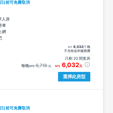
期日)前可免費取消
單人床
停車
上網
吧
6,032
/1 晚
不含稅金和服務費
只剩 20 間客房
6,032
6,718
每晚
元
元
選擇此房型
期日)前可免費取消