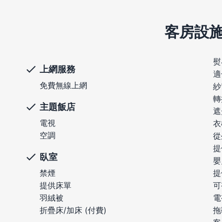
客房設
熨
上網服務
適
免費無線上網
紗
轉
主題飯店
遮
電視
衣
空調
從
提
臥室
嬰
禁煙
提
提供床單
可
羽絨被
電
折疊床/加床 (付費)
拖