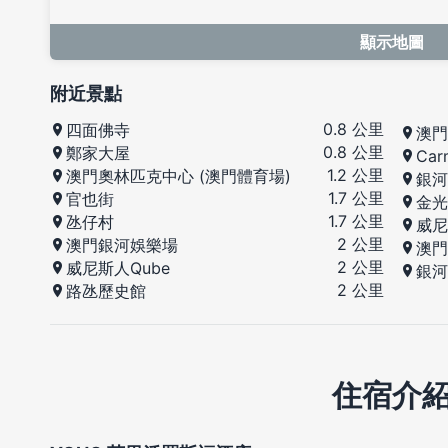
顯示地圖
附近景點
0.8 公里
四面佛寺
澳門
0.8 公里
鄭家大屋
Car
1.2 公里
澳門奧林匹克中心 (澳門體育場)
銀河
1.7 公里
官也街
金光
1.7 公里
氹仔村
威尼
2 公里
澳門銀河娛樂場
澳門
2 公里
威尼斯人Qube
銀河
2 公里
路氹歷史館
住宿介