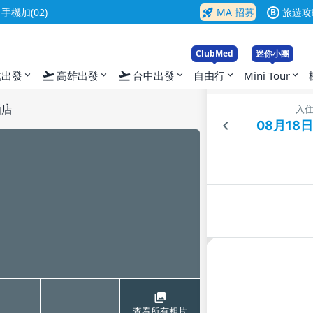
rocket_launch
機加(02)
MA 招募
旅遊攻
B
ClubMed
迷你小團
flight_takeoff
flight_takeoff
北出發
高雄出發
台中出發
自由行
Mini Tour
expand_more
expand_more
expand_more
expand_more
expand_more
酒店
入
查看所有相片