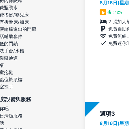
房內保險箱
8月16日(星
費瓶裝水
省：12%
費搖籃/嬰兒床
2 張加大
有折疊床/加床
免費自助
便輪椅進出的門廊
免費無線
話輔助套件
免費迷你
低的門鎖
洗手台/水槽
障礙通道
桌
童拖鞋
點位於頂樓
室扶手
房設備與服務
你吧
選項
日清潔服務
話
8月16日(星