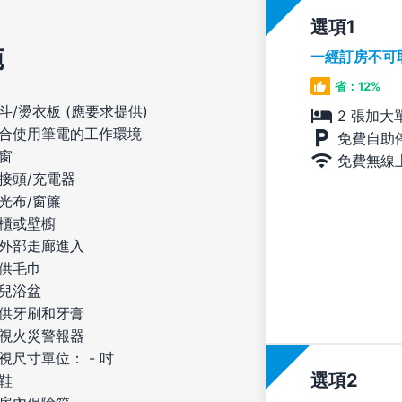
選項
施
一經訂房不可
省：12%
斗/燙衣板 (應要求提供)
2 張加大
合使用筆電的工作環境
免費自助
窗
免費無線
接頭/充電器
光布/窗簾
櫃或壁櫥
外部走廊進入
供毛巾
兒浴盆
供牙刷和牙膏
視火災警報器
視尺寸單位： - 吋
選項
鞋