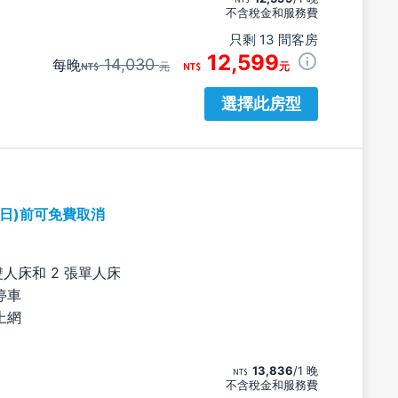
不含稅金和服務費
只剩 13 間客房
12,599
14,030
每晚
元
元
選擇此房型
期日)前可免費取消
雙人床和 2 張單人床
停車
上網
13,836
/1 晚
不含稅金和服務費