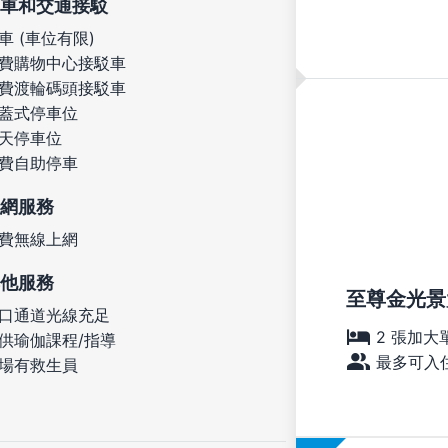
車和交通接駁
車 (車位有限)
費購物中心接駁車
費渡輪碼頭接駁車
蓋式停車位
天停車位
費自助停車
網服務
費無線上網
他服務
至尊金光景
口通道光線充足
2 張加大
供瑜伽課程/指導
最多可入住
場有救生員