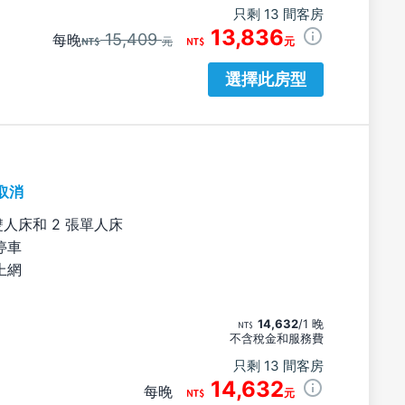
只剩 13 間客房
13,836
15,409
每晚
元
元
選擇此房型
取消
雙人床和 2 張單人床
停車
上網
14,632
/1 晚
不含稅金和服務費
只剩 13 間客房
14,632
每晚
元