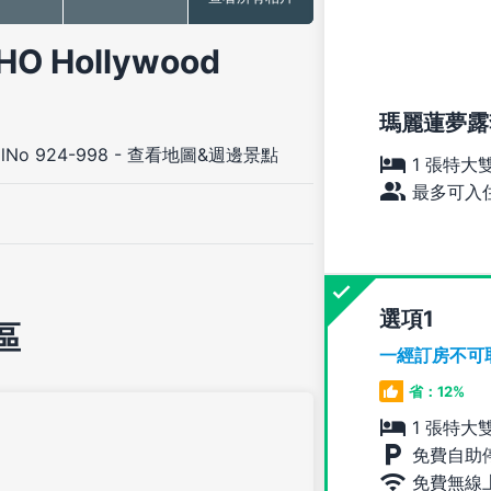
 Hollywood
瑪麗蓮夢露
alNo 924-998
-
查看地圖&週邊景點
1 張特大
最多可入住
選項
區
一經訂房不可
省：12%
1 張特大
免費自助
免費無線