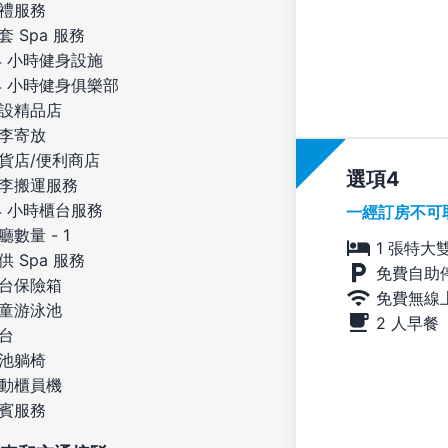
禮服務
套 Spa 服務
4 小時健身設施
4 小時健身俱樂部
設精品店
李寄放
貨店/便利商店
選項
李搬運服務
4 小時櫃台服務
一經訂房不可
廳數量 - 1
1 張特大
供 Spa 服務
免費自助
台保險箱
免費無線
童游泳池
2 人早餐
台
池躺椅
動櫃員機
賓服務