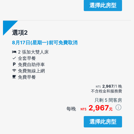
選擇此房型
選項
8月17日(星期一)前可免費取消
2 張加大雙人床
全套早餐
免費自助停車
免費無線上網
免費早餐
2,967
/1 晚
不含稅金和服務費
只剩 5 間客房
2,967
每晚
元
選擇此房型