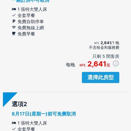
1 張特大雙人床
全套早餐
免費自助停車
免費無線上網
免費早餐
2,641
/1 晚
不含稅金和服務費
只剩 5 間客房
2,641
每晚
元
選擇此房型
選項
8月17日(星期一)前可免費取消
1 張特大雙人床
全套早餐