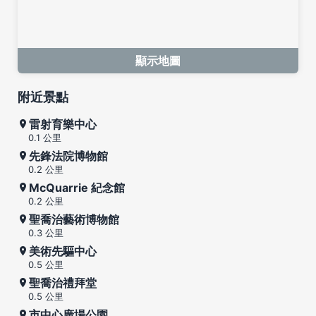
顯示地圖
附近景點
雷射育樂中心
0.1 公里
先鋒法院博物館
0.2 公里
McQuarrie 紀念館
0.2 公里
聖喬治藝術博物館
0.3 公里
美術先驅中心
0.5 公里
聖喬治禮拜堂
0.5 公里
市中心廣場公園