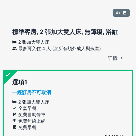
4+
標準客房, 2 張加大雙人床, 無障礙, 浴缸
2 張加大雙人床
最多可入住 4 人 (含所有額外成人與孩童)
詳情
選項
一經訂房不可取消
2 張加大雙人床
全套早餐
免費自助停車
免費無線上網
免費早餐