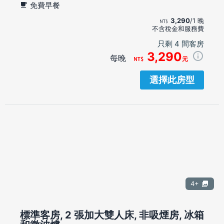
免費早餐
3,290
/1 晚
不含稅金和服務費
只剩 4 間客房
3,290
每晚
元
選擇此房型
4+
標準客房, 2 張加大雙人床, 非吸煙房, 冰箱