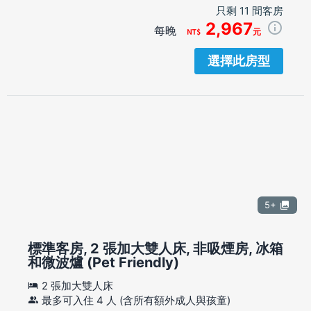
只剩 11 間客房
2,967
每晚
元
選擇此房型
5+
標準客房, 2 張加大雙人床, 非吸煙房, 冰箱
和微波爐 (Pet Friendly)
2 張加大雙人床
最多可入住 4 人 (含所有額外成人與孩童)