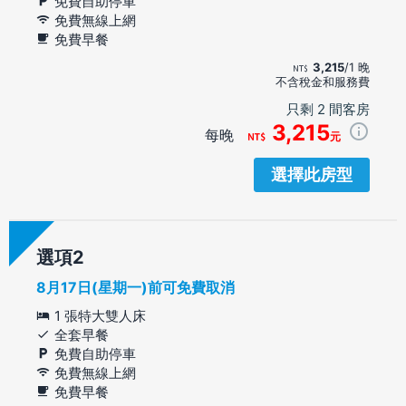
免費自助停車
免費無線上網
免費早餐
3,215
/1 晚
不含稅金和服務費
只剩 2 間客房
3,215
每晚
元
選擇此房型
選項
8月17日(星期一)前可免費取消
1 張特大雙人床
全套早餐
免費自助停車
免費無線上網
免費早餐