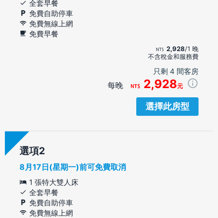
全套早餐
免費自助停車
免費無線上網
免費早餐
2,928
/1 晚
不含稅金和服務費
只剩 4 間客房
2,928
每晚
元
選擇此房型
選項
8月17日(星期一)前可免費取消
1 張特大雙人床
全套早餐
免費自助停車
免費無線上網