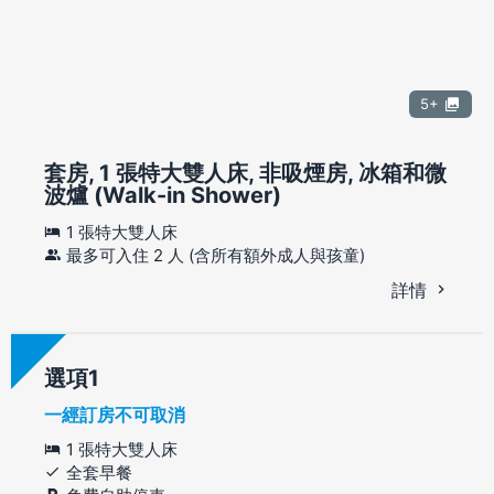
5+
套房, 1 張特大雙人床, 非吸煙房, 冰箱和微
波爐 (Walk-in Shower)
1 張特大雙人床
最多可入住 2 人 (含所有額外成人與孩童)
詳情
選項
一經訂房不可取消
1 張特大雙人床
全套早餐