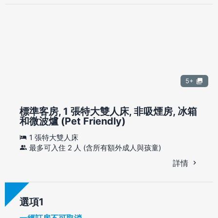
5+
標準客房, 1 張特大雙人床, 非吸煙房, 冰箱
和微波爐 (Pet Friendly)
1 張特大雙人床
最多可入住 2 人 (含所有額外成人與孩童)
詳情
選項
一經訂房不可取消