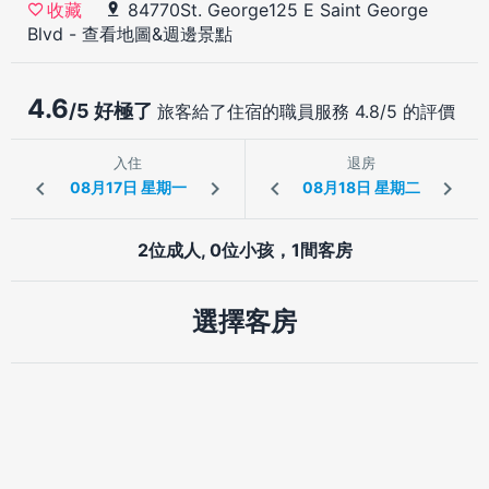
84770St. George125 E Saint George
收藏
Blvd
-
查看地圖&週邊景點
4.6
/5 好極了
旅客給了住宿的職員服務 4.8/5 的評價
入住
退房
2位成人, 0位小孩，1間客房
選擇客房