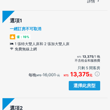
詳情
選項
一經訂房不可取消
省：19%
1 張特大雙人床和 2 張加大雙人床
免費無線上網
13,375
/1 晚
不含稅金和服務費
只剩 5 間客房
13,375
16,001
每晚
元
元
選擇此房型
選項