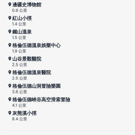
邊疆史博物館
0.9 公里
紅山小徑
1.4 公里
鐵山溫泉
1.5 公里
格倫伍德溫泉娛樂中心
1.9 公里
山谷景觀醫院
2.5 公里
格倫伍德溫泉醫院
2.5 公里
格倫伍德山洞冒險樂園
3.6 公里
格倫伍德峽谷高空滑索冒險
4.1 公里
灰熊溪小徑
8.4 公里