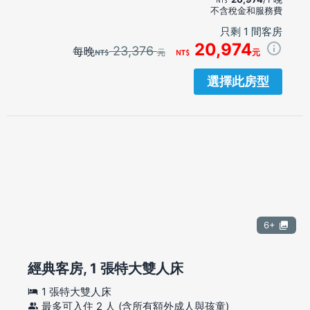
不含稅金和服務費
只剩 1 間客房
20,974
23,376
每晚
元
元
選擇此房型
6+
經典客房, 1 張特大雙人床
1 張特大雙人床
最多可入住 2 人 (含所有額外成人與孩童)