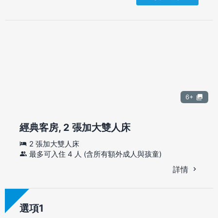
6+
經典客房, 2 張加大雙人床
2 張加大雙人床
最多可入住 4 人 (含所有額外成人與孩童)
詳情
選項