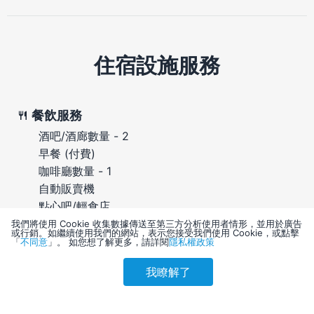
住宿設施服務
餐飲服務
酒吧/酒廊數量 - 2
早餐 (付費)
咖啡廳數量 - 1
自動販賣機
點心吧/輕食店
我們將使用 Cookie 收集數據傳送至第三方分析使用者情形，並用於廣告
或行銷。如繼續使用我們的網站，表示您接受我們使用 Cookie，或點擊
旅客服務
「
不同意
」。 如您想了解更多，請詳閱
隱私權政策
禮品店或書報攤
我瞭解了
會議室數量 - 10
參考售價(含稅)
會員訂購
訪客訂購
刷卡優惠
7,031
會議空間大小 (公尺) - 1022
盲人點字標示