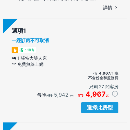
詳情
選項
一經訂房不可取消
省：19%
1 張特大雙人床
免費無線上網
4,967
/1 晚
不含稅金和服務費
只剩 27 間客房
4,967
5,942
每晚
元
元
選擇此房型