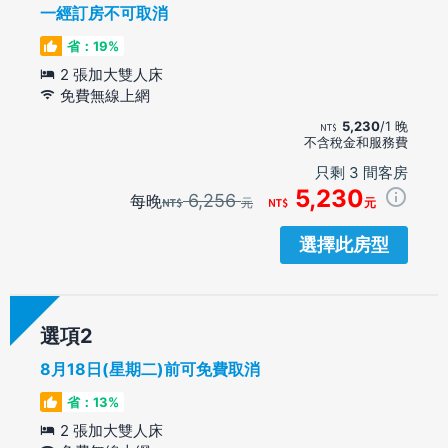
一經訂房不可取消
省：19%
2 張加大雙人床
免費無線上網
5,230
/1 晚
不含稅金和服務費
只剩 3 間客房
5,230
6,256
每晚
元
元
選擇此房型
選項
8月18日(星期二)前可免費取消
省：13%
2 張加大雙人床