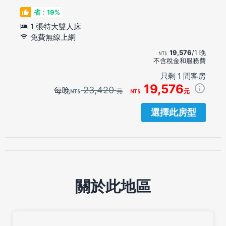
省：19%
1 張特大雙人床
免費無線上網
19,576
/1 晚
不含稅金和服務費
只剩 1 間客房
19,576
23,420
每晚
元
元
選擇此房型
關於此地區