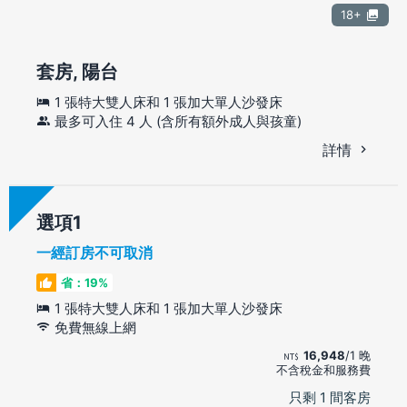
18+
套房, 陽台
1 張特大雙人床和 1 張加大單人沙發床
最多可入住 4 人 (含所有額外成人與孩童)
詳情
選項
一經訂房不可取消
省：19%
1 張特大雙人床和 1 張加大單人沙發床
免費無線上網
16,948
/1 晚
不含稅金和服務費
只剩 1 間客房