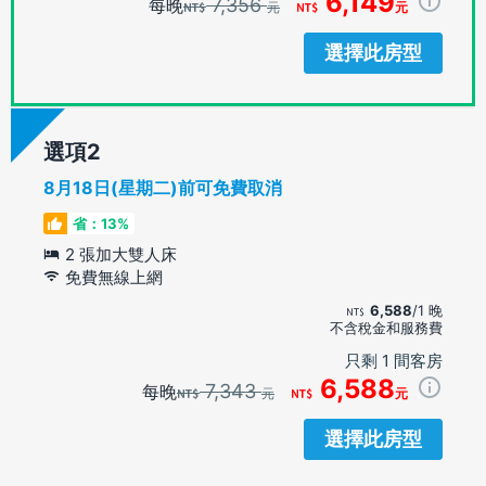
6,149
7,356
每晚
元
元
選擇此房型
選項
8月18日(星期二)前可免費取消
省：13%
2 張加大雙人床
免費無線上網
6,588
/1 晚
不含稅金和服務費
只剩 1 間客房
6,588
7,343
每晚
元
元
選擇此房型