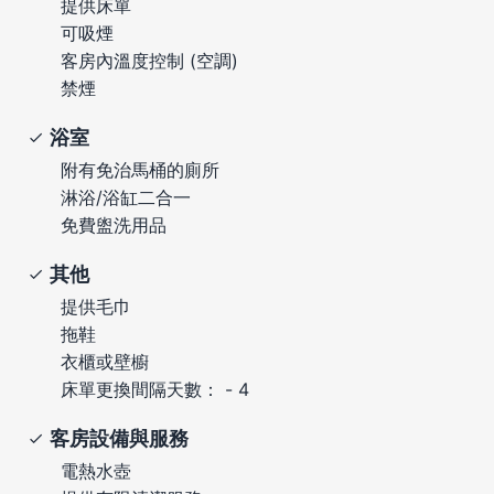
提供床單
可吸煙
客房內溫度控制 (空調)
禁煙
浴室
附有免治馬桶的廁所
淋浴/浴缸二合一
免費盥洗用品
其他
提供毛巾
拖鞋
衣櫃或壁櫥
床單更換間隔天數： - 4
客房設備與服務
電熱水壺