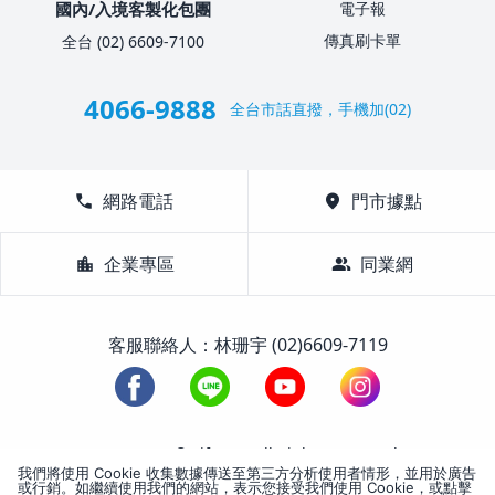
國內/入境客製化包團
電子報
傳真刷卡單
全台 (02) 6609-7100
4066-9888
全台市話直撥，手機加(02)
call
網路電話
location_on
門市據點
location_city
企業專區
group
同業網
客服聯絡人：林珊宇 (02)6609-7119
1988-2026 © Lifetour All Rights Reserved.
我們將使用 Cookie 收集數據傳送至第三方分析使用者情形，並用於廣告
或行銷。如繼續使用我們的網站，表示您接受我們使用 Cookie，或點擊