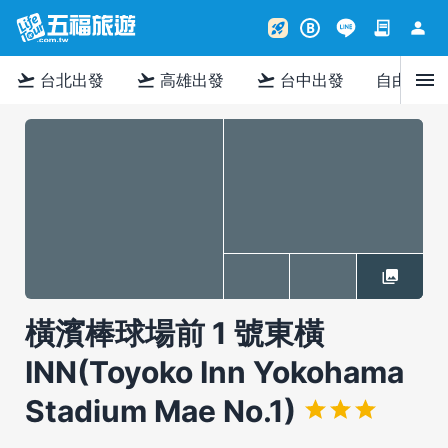
contract
person
rocket_launch
B
menu
flight_takeoff
flight_takeoff
flight_takeoff
台北出發
高雄出發
台中出發
自由行
橫濱棒球場前 1 號東橫
INN(Toyoko Inn Yokohama
Stadium Mae No.1)