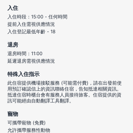
入住
入住時段：15:00 - 任何時間
提前入住需視供應情況
入住登記最低年齡 - 18
退房
退房時間：11:00
延遲退房需視供應情況
特殊入住指示
此住宿提供機場接駁服務 (可能需付費)，請在出發前使
用預訂確認信上的資訊聯絡住宿，告知抵達相關資訊。
抵達住宿時櫃台會有服務人員接待旅客。住宿提供的資
訊可能經由自動翻譯工具翻譯。
寵物
可攜帶寵物 (免費)
允許攜帶服務性動物