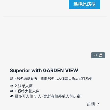
選擇此房型
9+
Superior with GARDEN VIEW
以下房型請供參考，實際房型已入住當日飯店安排為準
2 張單人床
1 張特大雙人床
最多可入住 3 人 (含所有額外成人與孩童)
詳情