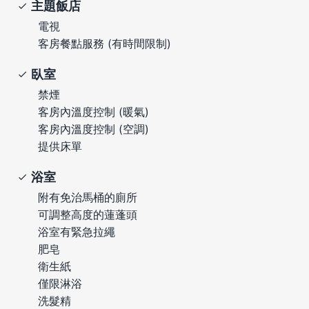
主題飯店
電視
客房餐點服務 (有時間限制)
臥室
禁煙
客房內溫度控制 (暖氣)
客房內溫度控制 (空調)
提供床單
浴室
附有免治馬桶的廁所
可調整高度的蓮蓬頭
浴室有緊急拉繩
肥皂
衛生紙
僅限淋浴
洗髮精