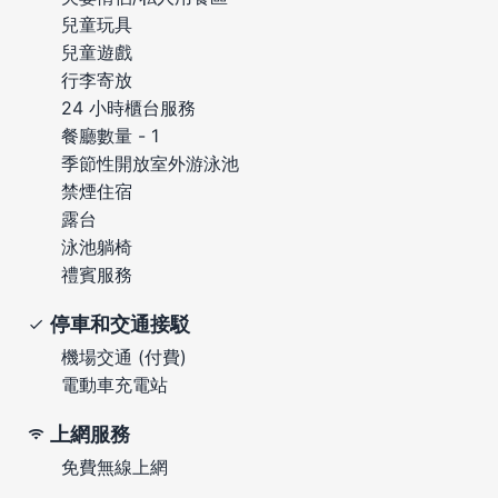
兒童玩具
兒童遊戲
行李寄放
24 小時櫃台服務
餐廳數量 - 1
季節性開放室外游泳池
禁煙住宿
露台
泳池躺椅
禮賓服務
停車和交通接駁
機場交通 (付費)
電動車充電站
上網服務
免費無線上網