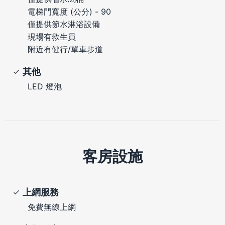
電梯門寬度 (公分) - 90
僅提供節水淋浴設備
現場有救生員
附近有健行/單車步道
其他
LED 燈泡
客房設施
上網服務
免費無線上網