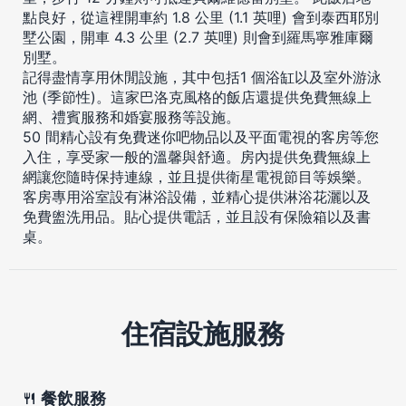
點良好，從這裡開車約 1.8 公里 (1.1 英哩) 會到泰西耶別
墅公園，開車 4.3 公里 (2.7 英哩) 則會到羅馬寧雅庫爾
別墅。
記得盡情享用休閒設施，其中包括1 個浴缸以及室外游泳
池 (季節性)。這家巴洛克風格的飯店還提供免費無線上
網、禮賓服務和婚宴服務等設施。
50 間精心設有免費迷你吧物品以及平面電視的客房等您
入住，享受家一般的溫馨與舒適。房內提供免費無線上
網讓您隨時保持連線，並且提供衛星電視節目等娛樂。
客房專用浴室設有淋浴設備，並精心提供淋浴花灑以及
免費盥洗用品。貼心提供電話，並且設有保險箱以及書
桌。
住宿設施服務
餐飲服務