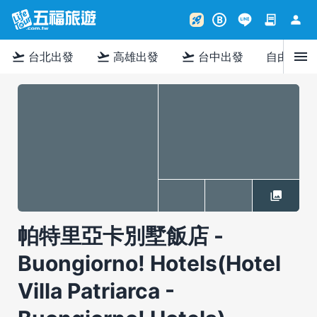
contract
person
rocket_launch
B
menu
flight_takeoff
flight_takeoff
flight_takeoff
台北出發
高雄出發
台中出發
自由行
帕特里亞卡別墅飯店 -
Buongiorno! Hotels(Hotel
Villa Patriarca -