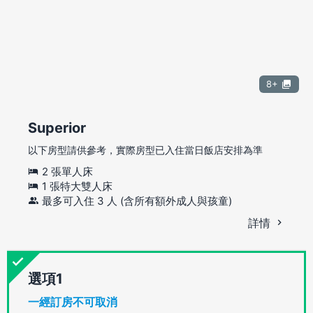
8+
Superior
以下房型請供參考，實際房型已入住當日飯店安排為準
2 張單人床
1 張特大雙人床
最多可入住 3 人 (含所有額外成人與孩童)
詳情
選項
一經訂房不可取消