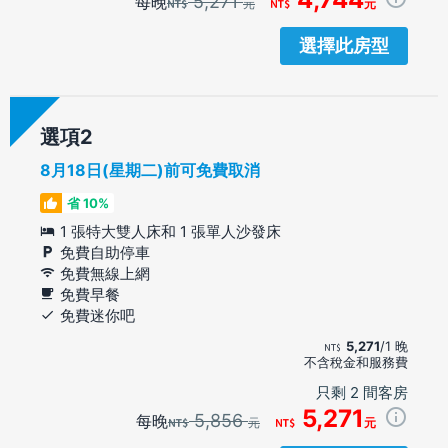
5,271
每晚
元
元
選擇此房型
選項
8月18日(星期二)前可免費取消
省 10%
1 張特大雙人床和 1 張單人沙發床
免費自助停車
免費無線上網
免費早餐
免費迷你吧
5,271
/1 晚
不含稅金和服務費
只剩 2 間客房
5,271
5,856
每晚
元
元