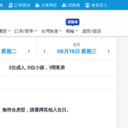
account_circle
contract
location_city
group
略
訂單查詢
企業專區
同業網
會員登入
基隆港
機票
訂房/票券
台灣旅遊
郵輪
護照/簽證
expand_more
expand_more
expand_more
expand_more
住
退房
2位成人, 0位小孩，1間客房
無符合房型，請選擇其他入住日。