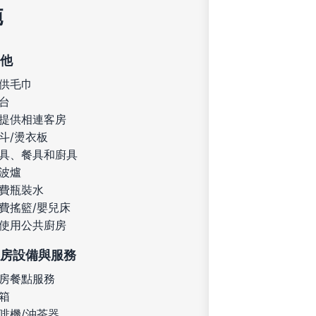
施
他
供毛巾
台
提供相連客房
斗/燙衣板
具、餐具和廚具
波爐
費瓶裝水
費搖籃/嬰兒床
使用公共廚房
房設備與服務
房餐點服務
箱
啡機/沖茶器