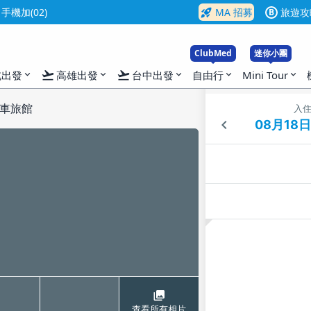
rocket_launch
機加(02)
MA 招募
旅遊攻
B
ClubMed
迷你小團
flight_takeoff
flight_takeoff
北出發
高雄出發
台中出發
自由行
Mini Tour
expand_more
expand_more
expand_more
expand_more
expand_more
車旅館
入
查看所有相片