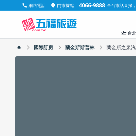
4066-9888
call
location_on
網路電話
門市據點
全台市話直撥，手
flight_takeoff
台
國際訂房
蘭金斯斯普林
蘭金斯之泉汽