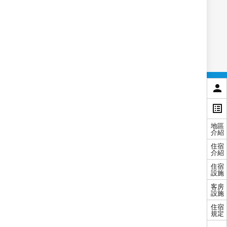
策
網站導覽
地區
介紹
旅客服務
聯絡我們
住宿
護照簽證
客服信箱
介紹
lifetourservice@lifetour.com.tw
住宿
匯款資訊
設施
客服聯絡人：林珊宇
卡友優惠
客房
(02)6609-7119
設施
電子報
服務時間：週一到週五
住宿
傳真刷卡單
08:40-12:40、14:00-18:00
規定