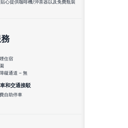
貼心提供咖啡機/沖茶器以及免費瓶裝
服務
煙住宿
園
障礙通道 – 無
車和交通接駁
費自助停車