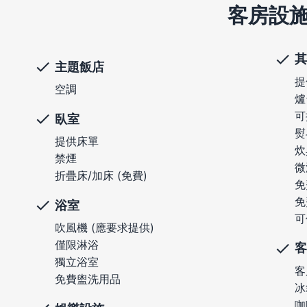
客房設
其
主題飯店
提
空調
爐
可
臥室
熨
提供床單
炊
禁煙
微
折疊床/加床 (免費)
免
免
浴室
可
吹風機 (應要求提供)
僅限淋浴
客
獨立浴室
客
免費盥洗用品
冰
咖