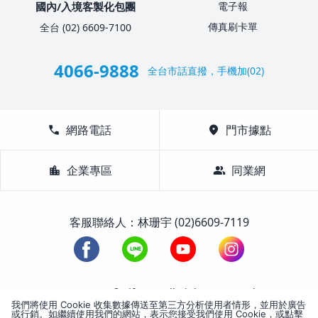
國內/入境客製化包團
電子報
傳真刷卡單
全台 (02) 6609-7100
4066-9888
全台市話直撥，手機加(02)
call
網路電話
location_on
門市據點
location_city
企業專區
group
同業網
客服聯絡人：林珊宇 (02)6609-7119
1988-2026 © Lifetour All Rights Reserved.
我們將使用 Cookie 收集數據傳送至第三方分析使用者情形，並用於廣告
或行銷。如繼續使用我們的網站，表示您接受我們使用 Cookie，或點擊