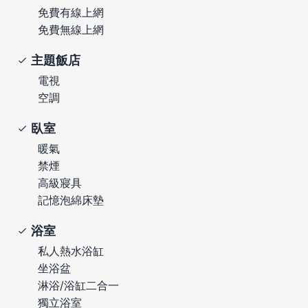
免費有線上網
免費無線上網
主題飯店
電視
空調
臥室
暖氣
禁煙
高級寢具
記憶泡綿床墊
浴室
私人熱水浴缸
坐浴盆
淋浴/浴缸二合一
獨立浴室