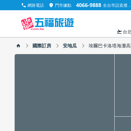
4066-9888
call
location_on
網路電話
門市據點
全台市話直撥，手
flight_takeoff
台
國際訂房
安地瓜
埃爾巴卡洛塔海灘高