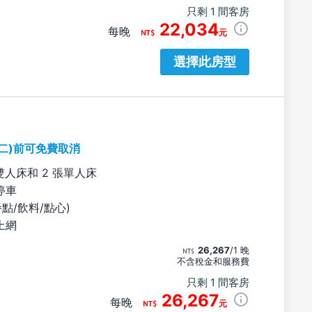
只剩 1 間客房
22,034
每晚
元
選擇此房型
期二)前可免費取消
雙人床和 2 張單人床
停車
餐點/飲料/點心)
上網
26,267
/1 晚
不含稅金和服務費
只剩 1 間客房
26,267
每晚
元