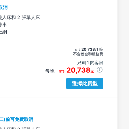
取消
雙人床和 2 張單人床
停車
上網
20,738
/1 晚
不含稅金和服務費
只剩 1 間客房
20,738
每晚
元
選擇此房型
期二)前可免費取消