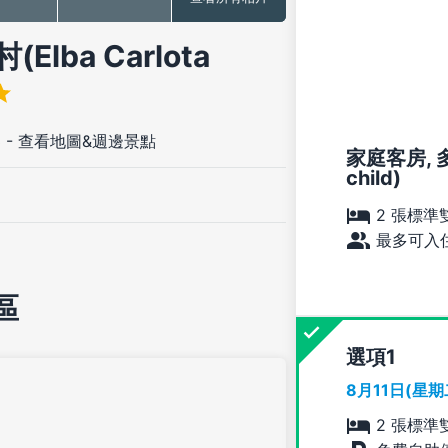
ba Carlota
3
-
查看地圖&週邊景點
家庭客房, 多
child)
2 張標準
最多可入住
區
選項
8月11日(星
2 張標準