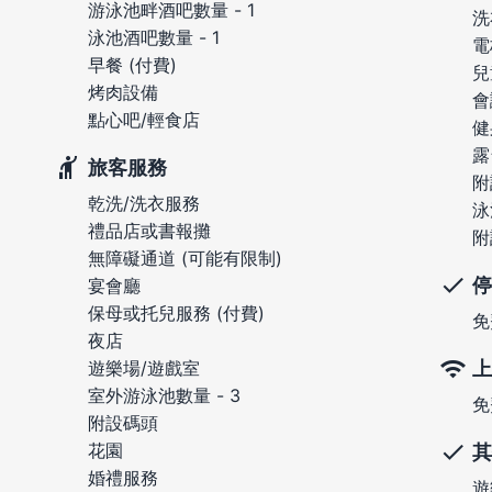
游泳池畔酒吧數量 - 1
洗
泳池酒吧數量 - 1
電
早餐 (付費)
兒
烤肉設備
會
點心吧/輕食店
健
露
旅客服務
附
乾洗/洗衣服務
泳
禮品店或書報攤
附
無障礙通道 (可能有限制)
停
宴會廳
保母或托兒服務 (付費)
免
夜店
上
遊樂場/遊戲室
室外游泳池數量 - 3
免
附設碼頭
花園
其
婚禮服務
遊