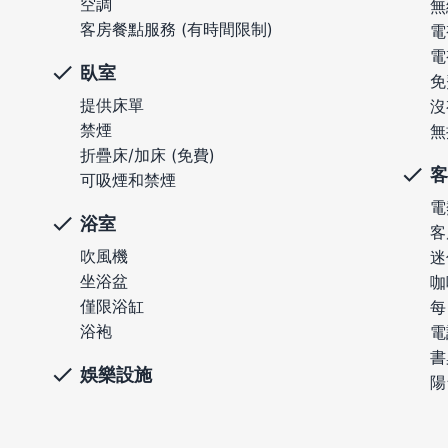
空調
無
客房餐點服務 (有時間限制)
電
電
臥室
免
提供床單
沒
禁煙
無
折疊床/加床 (免費)
客
可吸煙和禁煙
電
浴室
客
吹風機
迷
坐浴盆
咖
僅限浴缸
每
浴袍
電
書
娛樂設施
陽