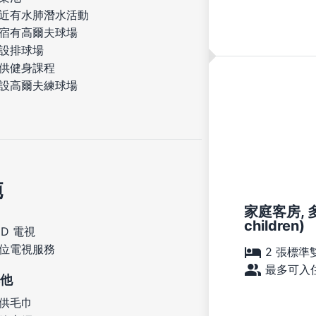
近有水肺潛水活動
宿有高爾夫球場
設排球場
供健身課程
設高爾夫練球場
施
家庭客房, 多
children)
ED 電視
位電視服務
2 張標準
最多可入住
他
供毛巾