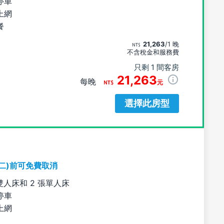
停車
上網
餐
21,263
/1 晚
不含稅金和服務費
只剩 1 間客房
21,263
每晚
元
選擇此房型
期二)前可免費取消
雙人床和 2 張單人床
停車
上網