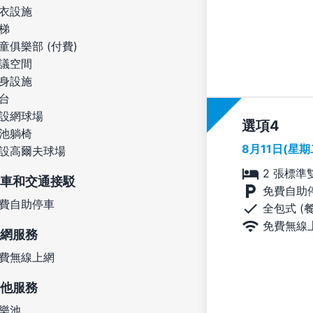
衣設施
梯
童俱樂部 (付費)
議空間
身設施
台
設網球場
選項
池躺椅
8月11日(星
設高爾夫球場
2 張標準
車和交通接駁
免費自助
費自助停車
全包式 (
免費無線
網服務
費無線上網
他服務
樂池