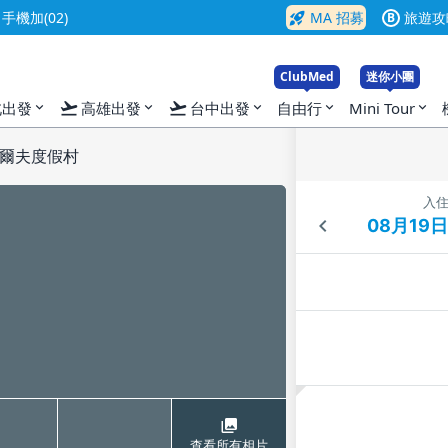
rocket_launch
機加(02)
MA 招募
旅遊攻
B
ClubMed
迷你小團
flight_takeoff
flight_takeoff
北出發
高雄出發
台中出發
自由行
Mini Tour
expand_more
expand_more
expand_more
expand_more
expand_more
爾夫度假村
入
查看所有相片