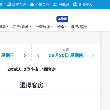
account_circle
contract
location_city
group
略
訂單查詢
企業專區
同業網
會員登入
基隆港
機票
訂房/票券
台灣旅遊
郵輪
護照/簽證
expand_more
expand_more
expand_more
expand_more
住
退房
2位成人, 0位小孩，1間客房
選擇客房