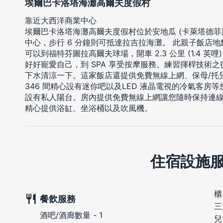
埃爾巴卡洛塔海灘高爾夫度假村
靠近大西洋商業中心
埃爾巴卡洛塔海灘高爾夫度假村位於安地瓜 (卡萊塔德菲斯
中心，步行 6 分鐘則可抵達拉吉拉海灘。 此親子飯店地點良好
可以到福特芬圖拉高爾夫球場，開車 2.3 公里 (1.4 英
好好寵愛自己，到 SPA 享受按摩服務。練習揮桿技術之
下水清涼一下。這家飯店還提供免費無線上網、保母/托兒
346 間精心設有迷你吧以及LED 液晶電視的冷氣客
設有私人陽台。房內提供免費無線上網讓您隨時保持連
精心提供浴缸、坐浴桶以及吹風機。
住宿設施
櫃
餐飲服務
三
酒吧/酒廊數量 - 1
兒