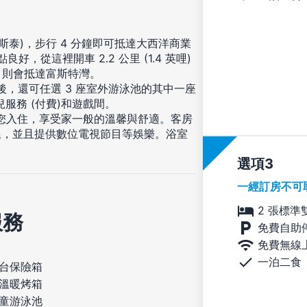
泰)，步行 4 分鐘即可抵達大西洋商業
，從這裡開車 2.2 公里 (1.4 英哩)
哩) 則會抵達富斯特灣。
後，還可任選 3 座室外游泳池的其中一座
服務 (付費)和遊戲間。
房等您入住，享受家一般的溫馨與舒適。客房
線，並且提供數位電視節目等娛樂。浴室
選項
一經訂房不可
2 張標準
服務
免費自助
免費無線
一泊二食
台保險箱
溫暖烤箱
童游泳池