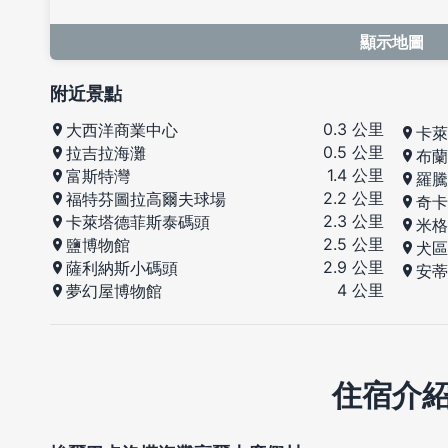
顯示地圖
附近景點
0.3 公里
大西洋商業中心
卡萊
0.5 公里
拉吉拉海灘
布蘭
1.4 公里
富斯特灣
羅騰
2.2 公里
福特芬圖拉高爾夫球場
奇卡
2.3 公里
卡萊塔德菲斯泰碼頭
米格
2.5 公里
鹽博物館
犬區
2.9 公里
薩利納斯小碼頭
安蒂
4 公里
夢幻屋博物館
住宿介