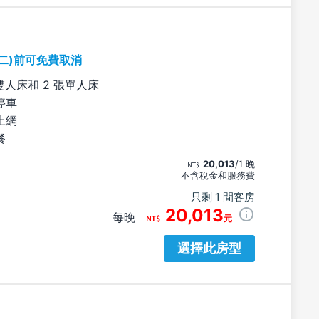
期二)前可免費取消
雙人床和 2 張單人床
停車
上網
餐
20,013
/1 晚
不含稅金和服務費
只剩 1 間客房
20,013
每晚
元
選擇此房型