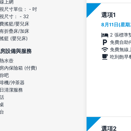
線上網
視尺寸單位： - 吋
選項
視尺寸： - 32
費搖籃/嬰兒床
8月11日(星
有折疊床/加床
2 張標準
搖籃 (嬰兒床)
免費自助
免費無線
房設備與服務
吃到飽早
熱水壺
房內保險箱 (付費)
你吧
啡機/沖茶器
日清潔服務
話
桌
台
選項