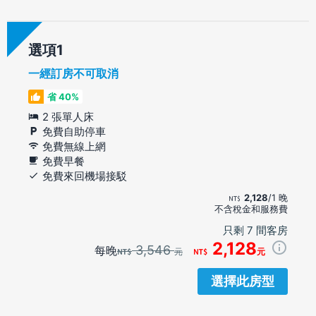
選項
一經訂房不可取消
省 40%
2 張單人床
免費自助停車
免費無線上網
免費早餐
免費來回機場接駁
2,128
/1 晚
不含稅金和服務費
只剩 7 間客房
2,128
3,546
每晚
元
元
選擇此房型