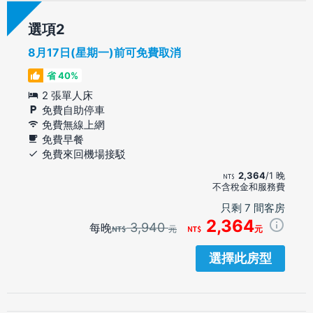
選項
8月17日(星期一)前可免費取消
省 40%
2 張單人床
免費自助停車
免費無線上網
免費早餐
免費來回機場接駁
2,364
/1 晚
不含稅金和服務費
只剩 7 間客房
2,364
3,940
每晚
元
元
選擇此房型