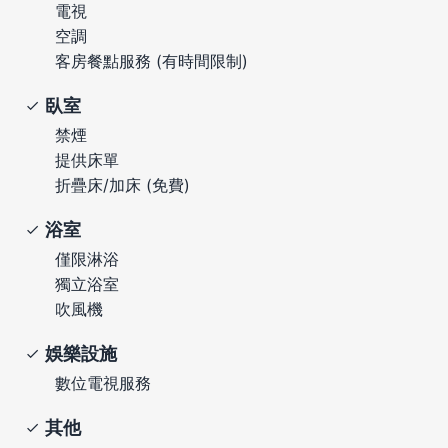
電視
空調
客房餐點服務 (有時間限制)
臥室
禁煙
提供床單
折疊床/加床 (免費)
浴室
僅限淋浴
獨立浴室
吹風機
娛樂設施
數位電視服務
其他