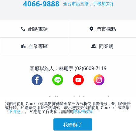
4066-9888
全台市話直撥，手機加(02)
call
網路電話
location_on
門市據點
location_city
企業專區
group
同業網
客服聯絡人：林珊宇 (02)6609-7119
1988-2026 © Lifetour All Rights Reserved.
我們將使用 Cookie 收集數據傳送至第三方分析使用者情形，並用於廣告
或行銷。如繼續使用我們的網站，表示您接受我們使用 Cookie，或點擊
「
不同意
」。 如您想了解更多，請詳閱
隱私權政策
我瞭解了
參考售價(含稅)
會員訂購
訪客訂購
刷卡優惠
2,447