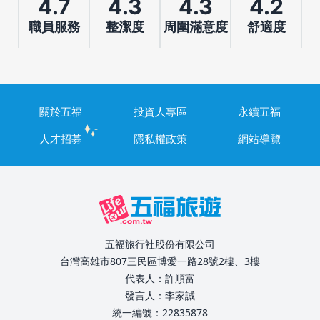
4.7
4.3
4.3
4.2
職員服務
整潔度
周圍滿意度
舒適度
關於五福
投資人專區
永續五福
人才招募
隱私權政策
網站導覽
五福旅行社股份有限公司
台灣高雄市807三民區博愛一路28號2樓、3樓
代表人：許順富
發言人：李家誠
統一編號：22835878