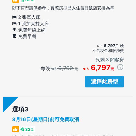
以下房型請供參考，實際房型已入住當日飯店安排為準
2 張單人床
1 張加大雙人床
免費無線上網
免費早餐
6,797
/1 晚
不含稅金和服務費
只剩 3 間客房
6,797
9,790
每晚
元
元
選擇此房型
選項
8月16日(星期日)前可免費取消
省 32%