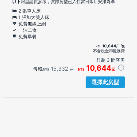
以下房型請供參考，實際房型已入住當日飯店安排為準
2 張單人床
1 張加大雙人床
免費無線上網
一泊二食
免費早餐
10,644
/1 晚
不含稅金和服務費
只剩 3 間客房
10,644
15,332
每晚
元
元
選擇此房型