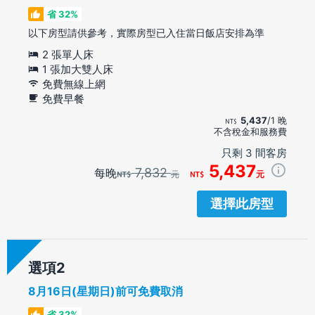
省 32%
以下房型請供參考，實際房型已入住當日飯店安排為準
2 張單人床
1 張加大雙人床
免費無線上網
免費早餐
5,437
/1 晚
不含稅金和服務費
只剩 3 間客房
5,437
7,832
每晚
元
元
選擇此房型
選項
8月16日(星期日)前可免費取消
省 32%