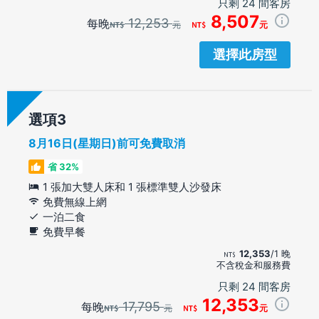
只剩 24 間客房
8,507
12,253
每晚
元
元
選擇此房型
選項
8月16日(星期日)前可免費取消
省 32%
1 張加大雙人床和 1 張標準雙人沙發床
免費無線上網
一泊二食
免費早餐
12,353
/1 晚
不含稅金和服務費
只剩 24 間客房
12,353
17,795
每晚
元
元