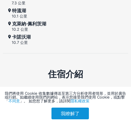
7.3 公里
特溫湖
10.1 公里
克萊納·佩利茨湖
10.2 公里
卡諾沃湖
10.7 公里
住宿介紹
萊因斯貝格哈芬多夫星期日度假村
我們將使用 Cookie 收集數據傳送至第三方分析使用者情形，並用於廣告
或行銷。如繼續使用我們的網站，表示您接受我們使用 Cookie，或點擊
靠近Badestelle Kleiner Linowsee
「
不同意
」。 如您想了解更多，請詳閱
隱私權政策
萊因斯貝格哈芬多夫星期日度假村 的位置在芮恩斯柏
我瞭解了
格，湖畔，距離萊茵斯堡宮和城堡公園約 5 分鐘車程。
參考售價(含稅)
會員訂購
訪客訂購
此海灘飯店地點絕佳，從這裡開車約 2.4 公里 (1.5 英哩)
刷卡優惠
7,282
可以到萊茵斯堡石碑，開車 3.9 公里 (2.5 英哩) 則會抵